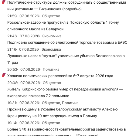
Политические структуры должны сотрудничать с общественными
инициативами — Тихановская (подробно)
21:59
07.08.2026
Общество
Россельхознадзор не пропустил в Псковскую область 1 тонну
сливочного масла из Беларуси
21:46
07.08.2026
Экономика
Подписано соглашение об электронной торговле товарами в ЕАЭС
21:16
07.08.2026
Экономика
Лукашенко назвал "жутью" увеличение убытков Белкоопсоюза в
11 раз
20:53
07.08.2026
Политика
Хроника политических репрессий за 6–7 августа 2026 года
20:08
07.08.2026
Общество
Житель Кобринского района умер от передозировки алкоголя —
экспертиза показала 7,2 промилле
19:31
07.08.2026
Общество, Политика
Проживающему в Украине белорусскому активисту Алексею
Францкевичу на 10 лет запрещен въезд в Польшу
19:14
07.08.2026
Общество
Более 340 аварийно-восстановительных бригад задействовано в
ликвидации последствий непогоды — "Белэнерго"