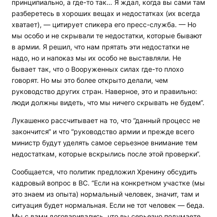
принципиально, а где-то так… Я ждал, когда вы сами там
разберетесь в хороших вещах и недостатках (их всегда
хватает), — цитирует спикера его пресс-служба. — Но
мы особо и не скрывали те недостатки, которые бывают
в армии. Я решил, что нам прятать эти недостатки не
надо, но и напоказ мы их особо не выставляли. Не
бывает так, что о Вооруженных силах где-то плохо
говорят. Но мы это более открыто делали, чем
руководство других стран. Наверное, это и правильно:
люди должны видеть, что мы ничего скрывать не будем“.
Лукашенко рассчитывает на то, что “данный процесс не
закончится“ и что “руководство армии и прежде всего
министр будут уделять самое серьезное внимание тем
недостаткам, которые вскрылись после этой проверки“.
Сообщается, что политик предложил Хренину обсудить
кадровый вопрос в ВС. “Если на конкретном участке (мы
это знаем из опыта) нормальный человек, значит, там и
ситуация будет нормальная. Если не тот человек — беда.
Мы с вами договаривались, что вы серьезно подумаете,