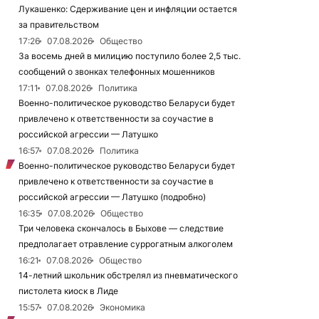
Лукашенко: Сдерживание цен и инфляции остается
за правительством
17:26
07.08.2026
Общество
За восемь дней в милицию поступило более 2,5 тыс.
сообщений о звонках телефонных мошенников
17:11
07.08.2026
Политика
Военно-политическое руководство Беларуси будет
привлечено к ответственности за соучастие в
российской агрессии — Латушко
16:57
07.08.2026
Политика
Военно-политическое руководство Беларуси будет
привлечено к ответственности за соучастие в
российской агрессии — Латушко (подробно)
16:35
07.08.2026
Общество
Три человека скончалось в Быхове — следствие
предполагает отравление суррогатным алкоголем
16:21
07.08.2026
Общество
14-летний школьник обстрелял из пневматического
пистолета киоск в Лиде
15:57
07.08.2026
Экономика