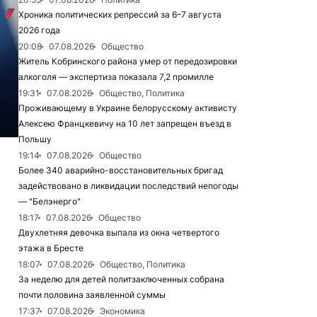
Хроника политических репрессий за 6–7 августа
2026 года
20:08
07.08.2026
Общество
Житель Кобринского района умер от передозировки
алкоголя — экспертиза показала 7,2 промилле
19:31
07.08.2026
Общество, Политика
Проживающему в Украине белорусскому активисту
Алексею Францкевичу на 10 лет запрещен въезд в
Польшу
19:14
07.08.2026
Общество
Более 340 аварийно-восстановительных бригад
задействовано в ликвидации последствий непогоды
— "Белэнерго"
18:17
07.08.2026
Общество
Двухлетняя девочка выпала из окна четвертого
этажа в Бресте
18:07
07.08.2026
Общество, Политика
За неделю для детей политзаключенных собрана
почти половина заявленной суммы
17:37
07.08.2026
Экономика