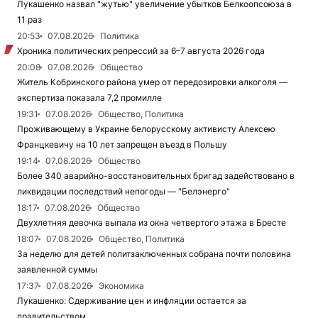
Лукашенко назвал "жутью" увеличение убытков Белкоопсоюза в
11 раз
20:53
07.08.2026
Политика
Хроника политических репрессий за 6–7 августа 2026 года
20:08
07.08.2026
Общество
Житель Кобринского района умер от передозировки алкоголя —
экспертиза показала 7,2 промилле
19:31
07.08.2026
Общество, Политика
Проживающему в Украине белорусскому активисту Алексею
Францкевичу на 10 лет запрещен въезд в Польшу
19:14
07.08.2026
Общество
Более 340 аварийно-восстановительных бригад задействовано в
ликвидации последствий непогоды — "Белэнерго"
18:17
07.08.2026
Общество
Двухлетняя девочка выпала из окна четвертого этажа в Бресте
18:07
07.08.2026
Общество, Политика
За неделю для детей политзаключенных собрана почти половина
заявленной суммы
17:37
07.08.2026
Экономика
Лукашенко: Сдерживание цен и инфляции остается за
правительством