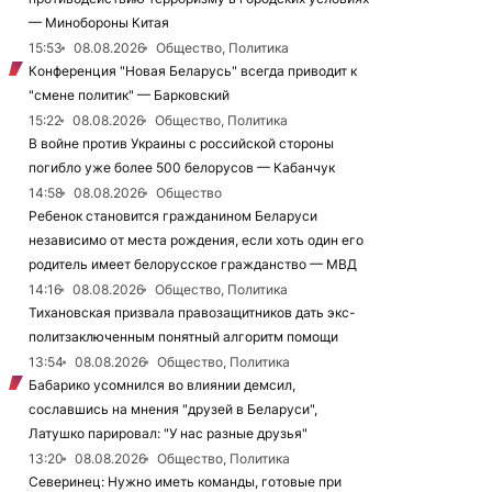
— Минобороны Китая
15:53
08.08.2026
Общество, Политика
Конференция "Новая Беларусь" всегда приводит к
"смене политик" — Барковский
15:22
08.08.2026
Общество, Политика
В войне против Украины с российской стороны
погибло уже более 500 белорусов — Кабанчук
14:58
08.08.2026
Общество
Ребенок становится гражданином Беларуси
независимо от места рождения, если хоть один его
родитель имеет белорусское гражданство — МВД
14:16
08.08.2026
Общество, Политика
Тихановская призвала правозащитников дать экс-
политзаключенным понятный алгоритм помощи
13:54
08.08.2026
Общество, Политика
Бабарико усомнился во влиянии демсил,
сославшись на мнения "друзей в Беларуси",
Латушко парировал: "У нас разные друзья"
13:20
08.08.2026
Общество, Политика
Северинец: Нужно иметь команды, готовые при