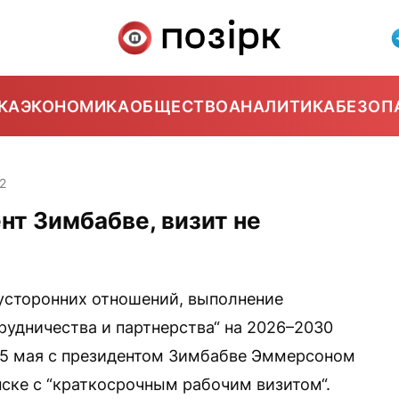
КА
ЭКОНОМИКА
ОБЩЕСТВО
АНАЛИТИКА
БЕЗОП
2
т Зимбабве, визит не
вусторонних отношений, выполнение
рудничества и партнерства“ на 2026–2030
15 мая с президентом Зимбабве Эммерсоном
нске с “краткосрочным рабочим визитом“.