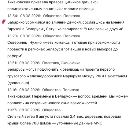
Тихановская призвала правозащитников дать экс-
политзаключенным понятный алгоритм помощи
13:54
08.08.2026
Общество, Политика
Бабарико усомнился во влиянии демсил, сославшись на мнения
"друзей в Беларуси", Латушко парировал: "У нас разные друзья"
13:20
08.08.2026
Общество, Политика
Северинец: Нужно иметь команды, готовые при возможности
провести в регионах Беларуси "от акций и новых выборов до
реформ"
12:51
08.08.2026
Политика, Экономика
Беларусь могут подключить к реализации проекта первого
грузового железнодорожного маршрута между РФ и Пакистаном
(дополнено)
12:16
08.08.2026
Общество, Политика
Тихановская: Перемены в Беларуси — вопрос времени, мы можем
повлиять на создание нового окна возможностей
11:27
08.08.2026
Общество
Сильный ветер 6 августа повалил 2,4 тыс. деревьев, повредил
крыши более 700 домов — уточненные данные МЧС