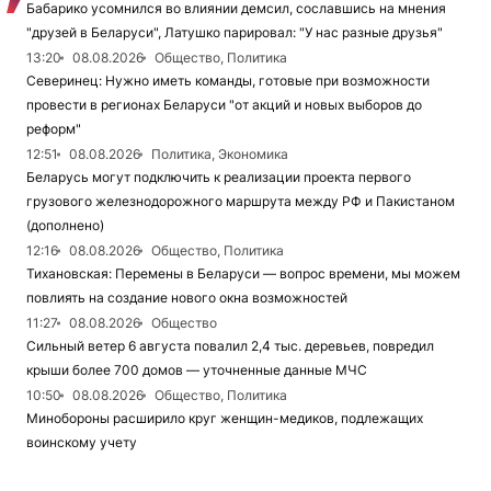
Бабарико усомнился во влиянии демсил, сославшись на мнения
"друзей в Беларуси", Латушко парировал: "У нас разные друзья"
13:20
08.08.2026
Общество, Политика
Северинец: Нужно иметь команды, готовые при возможности
провести в регионах Беларуси "от акций и новых выборов до
реформ"
12:51
08.08.2026
Политика, Экономика
Беларусь могут подключить к реализации проекта первого
грузового железнодорожного маршрута между РФ и Пакистаном
(дополнено)
12:16
08.08.2026
Общество, Политика
Тихановская: Перемены в Беларуси — вопрос времени, мы можем
повлиять на создание нового окна возможностей
11:27
08.08.2026
Общество
Сильный ветер 6 августа повалил 2,4 тыс. деревьев, повредил
крыши более 700 домов — уточненные данные МЧС
10:50
08.08.2026
Общество, Политика
Минобороны расширило круг женщин-медиков, подлежащих
воинскому учету