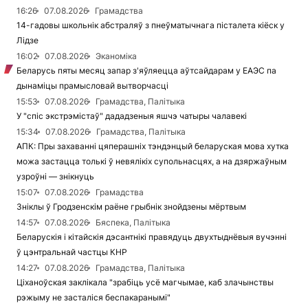
16:26
07.08.2026
Грамадства
14-гадовы школьнік абстраляў з пнеўматычнага пісталета кіёск у
Лідзе
16:02
07.08.2026
Эканоміка
Беларусь пяты месяц запар з'яўляецца аўтсайдарам у ЕАЭС па
дынаміцы прамысловай вытворчасці
15:53
07.08.2026
Грамадства, Палітыка
У "спіс экстрэмістаў" дададзеныя яшчэ чатыры чалавекі
15:34
07.08.2026
Грамадства, Палітыка
АПК: Пры захаванні цяперашніх тэндэнцый беларуская мова хутка
можа застацца толькі ў невялікіх супольнасцях, а на дзяржаўным
узроўні — знікнуць
15:07
07.08.2026
Грамадства
Зніклы ў Гродзенскім раёне грыбнік знойдзены мёртвым
14:57
07.08.2026
Бяспека, Палітыка
Беларускія і кітайскія дэсантнікі правядуць двухтыднёвыя вучэнні
ў цэнтральнай частцы КНР
14:27
07.08.2026
Грамадства, Палітыка
Ціханоўская заклікала "зрабіць усё магчымае, каб злачынствы
рэжыму не засталіся беспакаранымі"