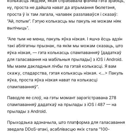
колькасць людзей, якая спрабавала фізічна гэта зрабіць,
ну, проста не дайшла нават да атрымання бюлетэня,
проста ў іх там лагала, чалавек раззлаваўся і сказаў:
“Ай, потым”. Гэтую колькасць мы пакуль не можам ніяк
вылічыць”.
“Але тым не менш, пакуль яўка нізкая. І яшчэ ёсць адзін
такі аблігатны прызнак, па якім мы можам сказаць, што
яўка нізкая, — гэта колькасць спампаванняў [дадаткаў
для галасавання на мабільныя прылады] з iOS і Android.
Мы маем дакладныя лічбы па гэтай колькасці. Я вам
скажу, спадарства, гэтая колькасць нізкая. <…> Пакуль
яўка, проста яўка нізкая нават па колькасці
спампаванняў”.
Паводле яе слоў, на гэты момант зарэгістравана 278
спампаванняў дадаткаў на прылады з iOS і 487 — на
прылады з Android.
Прыходзька адзначыла, што платформа для галасавання
зведала DDoS-атакі, асаблівасцю якіх стала “100-