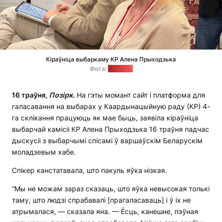
Кіраўніца выбаркаму КР Алена Прыходзька
Фота:
"Позірк"
16 траўня,
Позірк
.
На гэты момант сайт і платформа для
галасавання на выбарах у Каардынацыйную раду (КР) 4-
га склікання працуюць як мае быць, заявіла кіраўніца
выбарчай камісіі КР Алена Прыходзька 16 траўня падчас
дыскусіі з выбарчымі спісамі ў варшаўскім Беларускім
моладзевым хабе.
Спікер канстатавала, што пакуль яўка нізкая.
“Мы не можам зараз сказаць, што яўка невысокая толькі
таму, што людзі спрабавалі [прагаласаваць] і ў іх не
атрымалася, — сказала яна. — Ёсць, канешне, пэўная