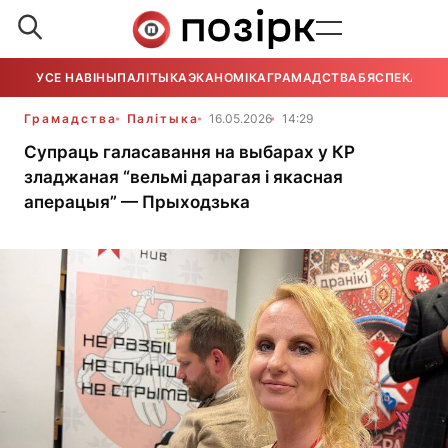
УСЕ НАВІНЫ
ПАЛІТЫКА
ЭКАНОМІКА
ГРАМАДСТВА
БЯСПЕКА
УСЕ
Грамадства
Палітыка
16.05.2026
14:29
Супраць галасавання на выбарах у КР
зладжаная “вельмі дарагая і якасная
аперацыя” — Прыходзька