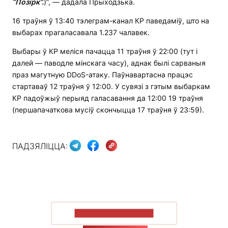
“Позірк”.
)”, — дадала Прыходзька.
16 траўня ў 13:40 тэлеграм-канал КР паведаміў, што на
выбарах прагаласавала 1.237 чалавек.
Выбары ў КР меліся пачацца 11 траўня ў 22:00 (тут і
далей — паводле мінскага часу), аднак былі сарваныя
праз магутную DDoS-атаку. Паўнавартасна працэс
стартаваў 12 траўня ў 12:00. У сувязі з гэтым выбаркам
КР падоўжыў перыяд галасавання да 12:00 19 траўня
(першапачаткова мусіў скончыцца 17 траўня ў 23:59).
ПАДЗЯЛІЦЦА:
ПАКАЗАЦЬ БОЛЬШ