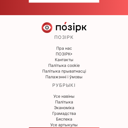
ПОЗІРК
Пра нас
ПОЗІРК+
Кантакты
Палітыка cookie
Палітыка прыватнасці
Палажэнні і ўмовы
РУБРЫКІ
Усе навіны
Палітыка
Эканоміка
Грамадства
Бяспека
Усе артыкулы