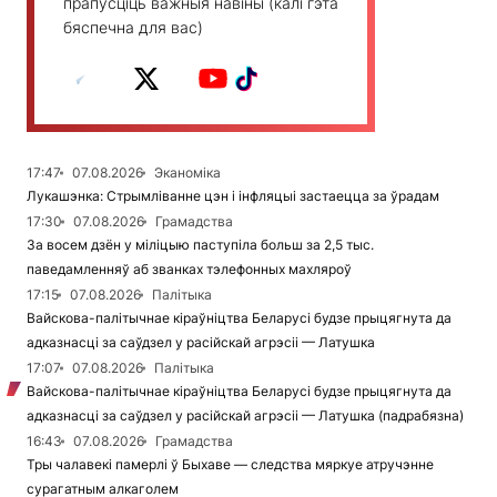
прапусціць важныя навіны (калі гэта
бяспечна для вас)
17:47
07.08.2026
Эканоміка
Лукашэнка: Стрымліванне цэн і інфляцыі застаецца за ўрадам
17:30
07.08.2026
Грамадства
За восем дзён у міліцыю паступіла больш за 2,5 тыс.
паведамленняў аб званках тэлефонных махляроў
17:15
07.08.2026
Палітыка
Вайскова-палітычнае кіраўніцтва Беларусі будзе прыцягнута да
адказнасці за саўдзел у расійскай агрэсіі — Латушка
17:07
07.08.2026
Палітыка
Вайскова-палітычнае кіраўніцтва Беларусі будзе прыцягнута да
адказнасці за саўдзел у расійскай агрэсіі — Латушка (падрабязна)
16:43
07.08.2026
Грамадства
Тры чалавекі памерлі ў Быхаве — следства мяркуе атручэнне
сурагатным алкаголем