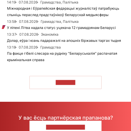
14:19
07.08.2026
Грамадства, Палітыка
Міжнародная і Еўрапейская федэрацыі журналістаў патрабуюць
спыніць пераслед прадстаўнікоў беларускай медыясферы
13:58
07.08.2026
Грамадства, Палітыка
У ліпені Літва надала статус уцекача 12 грамадзянам Беларусі
13:37
07.08.2026
Эканоміка
Долар, еўра і юань падаражэлі на апошніх біржавых таргах тыдня
13:18
07.08.2026
Грамадства
Па факце гібелі слесара на рудніку "Беларуськалія" распачатая
крымінальная справа
ЧЫТАЦЬ
У вас ёсць партнёрская прапанова?
НАПІШЫЦЕ НАМ