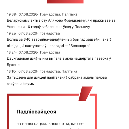
СТУЖКА НАВІН
19:39
07.08.2026
Грамадства, Палітыка
Беларускаму актывісту Аляксею Францкевічу, які пражывае ва
Украіне, на 10 гадоў забаронены ўезд у Польшчу
19:22
07.08.2026
Грамадства
Больш за 340 аварыйна-аднаўленчых брыгад задзейнічана ў
ліквідацыі наступстваў непагадзі — "Белэнерга"
18:24
07.08.2026
Грамадства
Двухгадовая дзяўчынка выпала з акна чацвёртага паверха ў
Брэсце
18:10
07.08.2026
Грамадства, Палітыка
За тыдзень для дзяцей палітвязняў сабрана амаль палова
заяўленай сумы
Падпісвайцеся
на нашы сацыяльныя сеткі, каб не