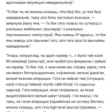
адсоткавая эмуляцыя наведвальнікаў”.
“То бок ты не можаш сказаць, гэта быў бот, ці гэта быў
наведвальнік, таму што боты настолькі якасныя, —
звярнула ўвагу яна. — То бок гэта галасы па сутнасці з
рэальных мабільных прыладаў і з рэальных
персанальных кампутараў. Яны маюць IP-адрасы, то бок
яны маюць усе прызнакі таго, што гэта проста звычайны
наведвальнік”.
“Учора, напрыклад, на адзін сервер <…> было там каля
90 мільёнаў [запытаў], якія прабілі ўсе фаерволы і зайшлі
на сервер. То бок тое, з чым маем мы справу зараз, гэта
насамрэч беспрэцэдэнтная, скіраваная, вельмі дарагая,
вельмі якасная аперацыя. Гэта не нейкая там [сітуацыя,
калі] хтосьці пайшоў скупіў сабе ботаў і іх кудысьці
падклаў. Гэта аперацыя, якая гатавалася, на якую
выдаткоўвалася вельмі шмат грошаў. І па якасці, і па
таму, як гэтая аперацыя ўздзейнічае на сістэму бяспекі,
можна сказаць, што гэта high level (высокі ўзровень. —