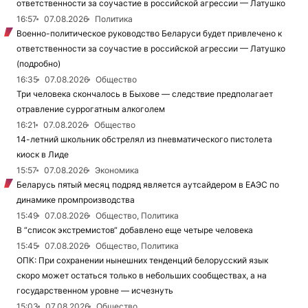
ответственности за соучастие в российской агрессии — Латушко
16:57
07.08.2026
Политика
Военно-политическое руководство Беларуси будет привлечено к
ответственности за соучастие в российской агрессии — Латушко
(подробно)
16:35
07.08.2026
Общество
Три человека скончалось в Быхове — следствие предполагает
отравление суррогатным алкоголем
16:21
07.08.2026
Общество
14-летний школьник обстрелял из пневматического пистолета
киоск в Лиде
15:57
07.08.2026
Экономика
Беларусь пятый месяц подряд является аутсайдером в ЕАЭС по
динамике промпроизводства
15:49
07.08.2026
Общество, Политика
В “список экстремистов“ добавлено еще четыре человека
15:45
07.08.2026
Общество, Политика
ОПК: При сохранении нынешних тенденций белорусский язык
скоро может остаться только в небольших сообществах, а на
государственном уровне — исчезнуть
15:03
07.08.2026
Общество