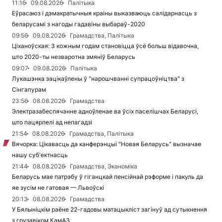
11:16
09.08.2026
Палітыка
Еўрасаюз і дэмакратычныя краіны выказваюць салідарнасць з
беларусамі з нагоды гадавіны выбараў-2020
09:56
09.08.2026
Грамадства, Палітыка
Ціханоўская: З кожным годам становіцца ўсё больш відавочна,
што 2020-ты незваротна змяніў Беларусь
09:07
09.08.2026
Палітыка
Лукашэнка зацікаўлены ў "нарошчванні супрацоўніцтва" з
Сінгапурам
23:56
08.08.2026
Грамадства
Электразабеспячэнне адноўленае ва ўсіх паселішчах Беларусі,
што пацярпелі ад непагадзі
21:54
08.08.2026
Грамадства, Палітыка
Вячорка: Цікавасць да канферэнцыі "Новая Беларусь" вызначае
нашу суб'ектнасць
21:44
08.08.2026
Грамадства, Эканоміка
Беларусь мае патрэбу ў гіганцкай пенсійнай рэформе і пакуль да
яе зусім не гатовая — Львоўскі
20:13
08.08.2026
Грамадства
У Бялыніцкім раёне 22-гадовы матацыкліст загінуў ад сутыкнення
з грузавіком КамАЗ