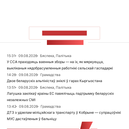
ПАКАЗАЦЬ БОЛЬШ
СТУЖКА НАВІН
15:31
09.08.2026
Бяспека, Палітыка
У ССА праходзяць ваенныя зборы — на іх, як мяркуецца,
выкліканыя нядобрасумленныя работнікі сельскай гаспадаркі
14:26
09.08.2026
Грамадства
Двое беларускіх альпіністаў зніклі ў гарах Кыргызстана
13:51
09.08.2026
Бяспека, Палітыка
Латушка заклікаў краіны ЕС павялічыць падтрымку беларускіх
незалежных СМІ
13:42
09.08.2026
Грамадства
ДТЗ з удзелам міліцэйскага транспарту ў Кобрыне — супрацоўнікі
МУС дастаўленыя ў бальніцу