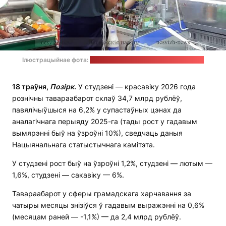
Ілюстрацыйнае фота:
Дарына Мітракова / nesvizh-news.by
18 траўня,
Позірк
.
У студзені — красавіку 2026 года
рознічны тавараабарот склаў 34,7 млрд рублёў,
павялічыўшыся на 6,2% у супастаўных цэнах да
аналагічнага перыяду 2025-га (тады рост у гадавым
вымярэнні быў на ўзроўні 10%), сведчаць даныя
Нацыянальнага статыстычнага камітэта.
У студзені рост быў на ўзроўні 1,2%, студзені — лютым —
1,6%, студзені — сакавіку — 6%.
Тавараабарот у сферы грамадскага харчавання за
чатыры месяцы знізіўся ў гадавым выражэнні на 0,6%
(месяцам раней — -1,1%) — да 2,4 млрд рублёў.