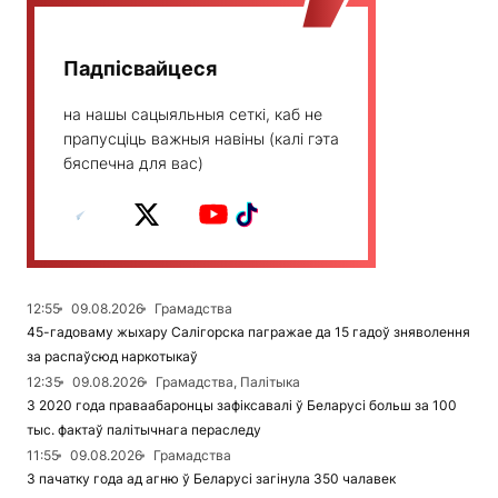
Падпісвайцеся
на нашы сацыяльныя сеткі, каб не
прапусціць важныя навіны (калі гэта
бяспечна для вас)
12:55
09.08.2026
Грамадства
45-гадоваму жыхару Салігорска пагражае да 15 гадоў зняволення
за распаўсюд наркотыкаў
12:35
09.08.2026
Грамадства, Палітыка
З 2020 года праваабаронцы зафіксавалі ў Беларусі больш за 100
тыс. фактаў палітычнага пераследу
11:55
09.08.2026
Грамадства
З пачатку года ад агню ў Беларусі загінула 350 чалавек