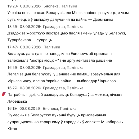
19:20
08.08.2026
Бяспека, Палітыка
Украіна не пагражае Беларусі, але Мінск павінен разумець, з чым
сутыкнецца ў выпадку далучэння да вайны — Дземчанка
18:56
08.08.2026
Грамадства, Палітыка
Дзядок за жорсткую люстрацыю пасля змены ўлады ў Беларусі,
Турарбекава — супраць
17:47
08.08.2026
Палітыка
Беларусь дагэтуль не паведаміла Euronews аб прызнанні
тэлеканала "экстрэмісцкім" і не аргументавала рашэнне
16:56
08.08.2026
Грамадства, Палітыка
Легалізацыя беларусаў, ушанаванне памяці зразумелыя для
мірнага часу, але ва Украіне вайна — амбасадар Чарнагор
16:27
08.08.2026
Грамадства, Палітыка
Патрэбныя ідэі, каб разварушыць беларусаў замежжа, лічыць
Лябедзька
16:18
08.08.2026
Бяспека, Палітыка
Сумесныя з Беларуссю вучэнні будуць прысвечаныя
супрацьдзеянню тэрарызму ў гарадскіх ўмовах — Мінабароны
Кітая