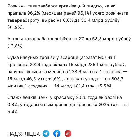
Рознічны тавараабарот арганізацый гандлю, на які
прыпала 96,2% (месяцам раней 96,1%) усяго рознічнага
тавараабароту, вырас на 6,6% да 33,4 млрд рублёў
(+1,9%).
Аптовы тавараабарот знізіўся на 2% да 58,3 млрд рублёў
(-3,8%).
Сума наяўных грошай у абароце (агрэгат М0) на 1
красавіка 2026 года склала 15 млрд 285,1 млн рублёў,
павялічыўшыся за месяц на 238,6 млн (на 1 сакавіка —
15 млрд 46,5 млн; +1,6%), ад пачатку года — на 803,7
млн (на 1 студзеня — 14 млрд 481,4 млн; +5,5%).
Спажывецкія цэны ў красавіку 2026 года выраслі на
0,8%, у гадавым вымярэнні (да красавіка 2025-га) — на
5,4%.
ПАДЗЯЛІЦЦА: