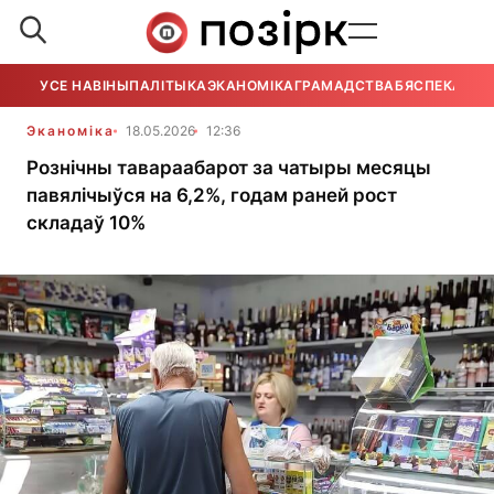
УСЕ НАВІНЫ
ПАЛІТЫКА
ЭКАНОМІКА
ГРАМАДСТВА
БЯСПЕКА
УСЕ
Эканоміка
18.05.2026
12:36
Рознічны тавараабарот за чатыры месяцы
павялічыўся на 6,2%, годам раней рост
складаў 10%