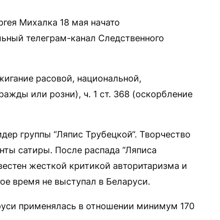
ргея Михалка 18 мая начато
льный телеграм-канал Следственного
зжигание расовой, национальной,
ажды или розни), ч. 1 ст. 368 (оскорбление
дер группы “Ляпис Трубецкой“. Творчество
енты сатиры. После распада “Ляписа
звестен жесткой критикой авторитаризма и
гое время не выступал в Беларуси.
руси применялась в отношении минимум 170