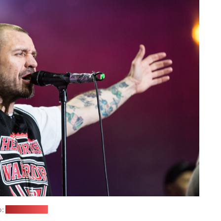
о:
"Википедия"