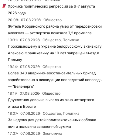
Хроника политических репрессий за 6–7 августа
2026 года
20:08
07.08.2026
Общество
Житель Кобринского района умер от передозировки
алкоголя — экспертиза показала 7,2 промилле
19:31
07.08.2026
Общество, Политика
Проживающему в Украине белорусскому активисту
Алексею Францкевичу на 10 лет запрещен въезд в
Польшу
19:14
07.08.2026
Общество
Более 340 аварийно-восстановительных бригад
задействовано в ликвидации последствий непогоды
— "Белэнерго"
18:17
07.08.2026
Общество
Двухлетняя девочка выпала из окна четвертого
этажа в Бресте
18:07
07.08.2026
Общество, Политика
За неделю для детей политзаключенных собрана
почти половина заявленной суммы
17:37
07.08.2026
Экономика