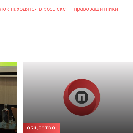
лок находятся в розыске — правозащитники
ОБЩЕСТВО