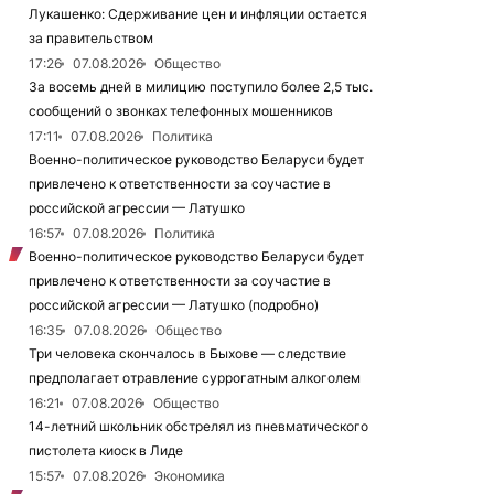
Лукашенко: Сдерживание цен и инфляции остается
за правительством
17:26
07.08.2026
Общество
За восемь дней в милицию поступило более 2,5 тыс.
сообщений о звонках телефонных мошенников
17:11
07.08.2026
Политика
Военно-политическое руководство Беларуси будет
привлечено к ответственности за соучастие в
российской агрессии — Латушко
16:57
07.08.2026
Политика
Военно-политическое руководство Беларуси будет
привлечено к ответственности за соучастие в
российской агрессии — Латушко (подробно)
16:35
07.08.2026
Общество
Три человека скончалось в Быхове — следствие
предполагает отравление суррогатным алкоголем
16:21
07.08.2026
Общество
14-летний школьник обстрелял из пневматического
пистолета киоск в Лиде
15:57
07.08.2026
Экономика