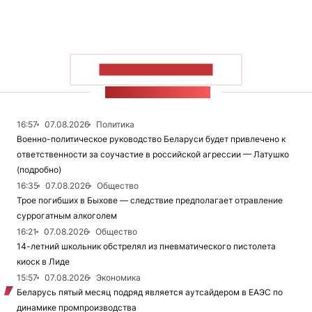
ПОКАЗАТЬ БОЛЬШЕ
ЛЕНТА НОВОСТЕЙ
16:57
07.08.2026
Политика
Военно-политическое руководство Беларуси будет привлечено к
ответственности за соучастие в российской агрессии — Латушко
(подробно)
16:35
07.08.2026
Общество
Трое погибших в Быхове — следствие предполагает отравление
суррогатным алкоголем
16:21
07.08.2026
Общество
14-летний школьник обстрелял из пневматического пистолета
киоск в Лиде
15:57
07.08.2026
Экономика
Беларусь пятый месяц подряд является аутсайдером в ЕАЭС по
динамике промпроизводства