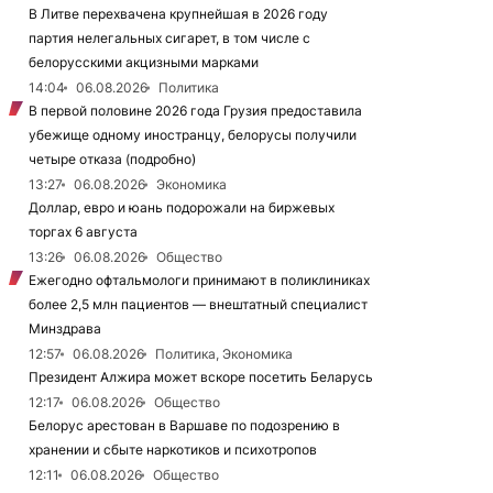
В Литве перехвачена крупнейшая в 2026 году
партия нелегальных сигарет, в том числе с
белорусскими акцизными марками
14:04
06.08.2026
Политика
В первой половине 2026 года Грузия предоставила
убежище одному иностранцу, белорусы получили
четыре отказа (подробно)
13:27
06.08.2026
Экономика
Доллар, евро и юань подорожали на биржевых
торгах 6 августа
13:26
06.08.2026
Общество
Ежегодно офтальмологи принимают в поликлиниках
более 2,5 млн пациентов — внештатный специалист
Минздрава
12:57
06.08.2026
Политика, Экономика
Президент Алжира может вскоре посетить Беларусь
12:17
06.08.2026
Общество
Белорус арестован в Варшаве по подозрению в
хранении и сбыте наркотиков и психотропов
12:11
06.08.2026
Общество