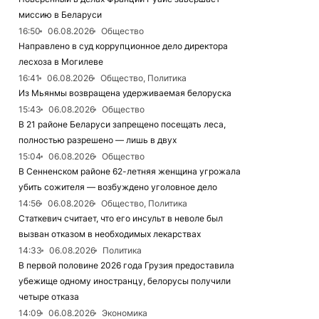
миссию в Беларуси
16:50
06.08.2026
Общество
Направлено в суд коррупционное дело директора
лесхоза в Могилеве
16:41
06.08.2026
Общество, Политика
Из Мьянмы возвращена удерживаемая белоруска
15:43
06.08.2026
Общество
В 21 районе Беларуси запрещено посещать леса,
полностью разрешено — лишь в двух
15:04
06.08.2026
Общество
В Сенненском районе 62-летняя женщина угрожала
убить сожителя — возбуждено уголовное дело
14:56
06.08.2026
Общество, Политика
Статкевич считает, что его инсульт в неволе был
вызван отказом в необходимых лекарствах
14:33
06.08.2026
Политика
В первой половине 2026 года Грузия предоставила
убежище одному иностранцу, белорусы получили
четыре отказа
14:09
06.08.2026
Экономика