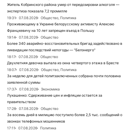
Житель Кобринского района умер от передозировки алкоголя —
экспертиза показала 7,2 промилле
19:31
07.08.2026
Общество, Политика
Проживающему в Украине белорусскому активисту Алексею
Францкевичу на 10 лет запрещен въезд в Польшу
19:14
07.08.2026
Общество
Более 340 аварийно-восстановительных бригад задействовано в
ликвидации последствий непогоды — "Белэнерго"
18:17
07.08.2026
Общество
Двухлетняя девочка выпала из окна четвертого этажа в Бресте
18:07
07.08.2026
Общество, Политика
За неделю для детей политзаключенных собрана почти половина
заявленной суммы
17:37
07.08.2026
Экономика
Лукашенко: Сдерживание цен и инфляции остается за
правительством
17:26
07.08.2026
Общество
За восемь дней в милицию поступило более 2,5 тыс. сообщений о
звонках телефонных мошенников
17:11
07.08.2026
Политика