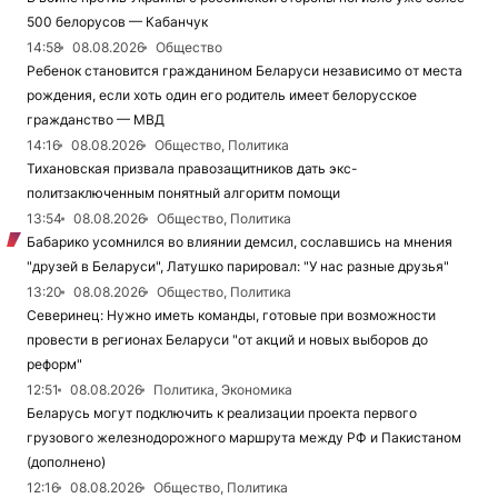
500 белорусов — Кабанчук
14:58
08.08.2026
Общество
Ребенок становится гражданином Беларуси независимо от места
рождения, если хоть один его родитель имеет белорусское
гражданство — МВД
14:16
08.08.2026
Общество, Политика
Тихановская призвала правозащитников дать экс-
политзаключенным понятный алгоритм помощи
13:54
08.08.2026
Общество, Политика
Бабарико усомнился во влиянии демсил, сославшись на мнения
"друзей в Беларуси", Латушко парировал: "У нас разные друзья"
13:20
08.08.2026
Общество, Политика
Северинец: Нужно иметь команды, готовые при возможности
провести в регионах Беларуси "от акций и новых выборов до
реформ"
12:51
08.08.2026
Политика, Экономика
Беларусь могут подключить к реализации проекта первого
грузового железнодорожного маршрута между РФ и Пакистаном
(дополнено)
12:16
08.08.2026
Общество, Политика