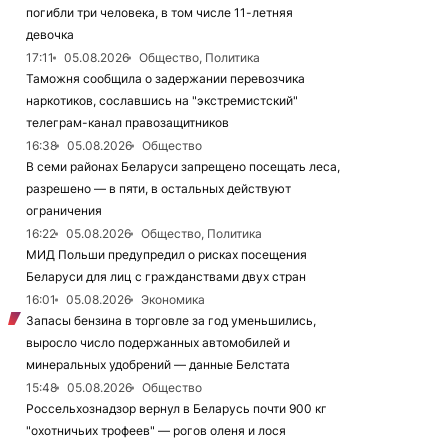
погибли три человека, в том числе 11-летняя
девочка
17:11
05.08.2026
Общество, Политика
Таможня сообщила о задержании перевозчика
наркотиков, сославшись на "экстремистский"
телеграм-канал правозащитников
16:38
05.08.2026
Общество
В семи районах Беларуси запрещено посещать леса,
разрешено — в пяти, в остальных действуют
ограничения
16:22
05.08.2026
Общество, Политика
МИД Польши предупредил о рисках посещения
Беларуси для лиц с гражданствами двух стран
16:01
05.08.2026
Экономика
Запасы бензина в торговле за год уменьшились,
выросло число подержанных автомобилей и
минеральных удобрений — данные Белстата
15:48
05.08.2026
Общество
Россельхознадзор вернул в Беларусь почти 900 кг
"охотничьих трофеев" — рогов оленя и лося