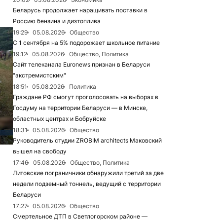
Беларусь продолжает наращивать поставки в
Россию бензина и дизтоплива
19:29
05.08.2026
Общество
С 1 сентября на 5% подорожает школьное питание
19:12
05.08.2026
Общество, Политика
Сайт телеканала Euronews признан в Беларуси
"экстремистским"
18:51
05.08.2026
Политика
Граждане РФ смогут проголосовать на выборах в
Госдуму на территории Беларуси — в Минске,
областных центрах и Бобруйске
18:31
05.08.2026
Общество
Руководитель студии ZROBIM architects Маковский
вышел на свободу
17:46
05.08.2026
Общество, Политика
Литовские пограничники обнаружили третий за две
недели подземный тоннель, ведущий с территории
Беларуси
17:27
05.08.2026
Общество
Смертельное ДТП в Светлогорском районе —