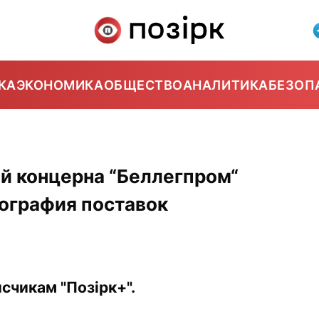
КА
ЭКОНОМИКА
ОБЩЕСТВО
АНАЛИТИКА
БЕЗОП
й концерна “Беллегпром“
еография поставок
счикам "Позірк+".