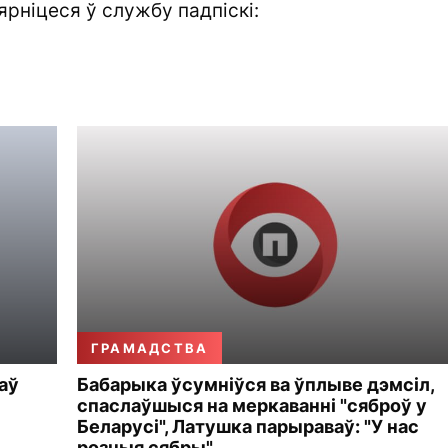
ярніцеся ў службу падпіскі:
ГРАМАДСТВА
аў
Бабарыка ўсумніўся ва ўплыве дэмсіл,
спаслаўшыся на меркаванні "сяброў у
Беларусі", Латушка парыраваў: "У нас
розныя сябры"