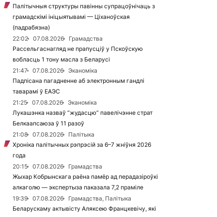
Палітычныя структуры павінны супрацоўнічаць з
грамадскімі ініцыятывамі — Ціханоўская
(падрабязна)
22:02
07.08.2026
Грамадства
Рассельгаснагляд не прапусціў у Пскоўскую
вобласць 1 тону масла з Беларусі
21:47
07.08.2026
Эканоміка
Падпісана пагадненне аб электронным гандлі
таварамі ў ЕАЭС
21:25
07.08.2026
Эканоміка
Лукашэнка назваў “жудасцю” павелічэнне страт
Белкаапсаюза ў 11 разоў
21:08
07.08.2026
Палітыка
Хроніка палітычных рэпрэсій за 6–7 жніўня 2026
года
20:15
07.08.2026
Грамадства
Жыхар Кобрынскага раёна памёр ад перадазіроўкі
алкаголю — экспертыза паказала 7,2 праміле
19:39
07.08.2026
Грамадства, Палітыка
Беларускаму актывісту Аляксею Францкевічу, які