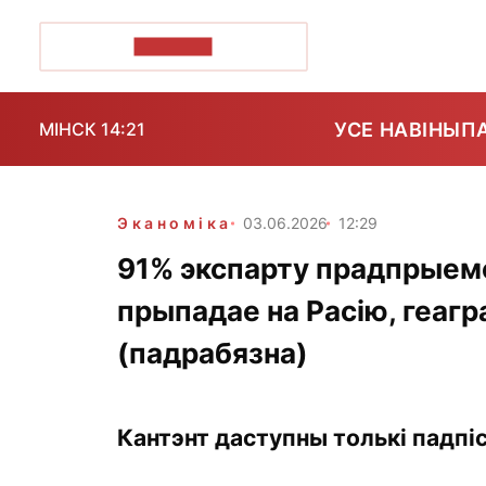
ПОЗІРК+
УСЕ НАВІНЫ
П
МІНСК 14:21
Эканоміка
03.06.2026
12:29
91% экспарту прадпрыем
прыпадае на Расію, геагр
(падрабязна)
Кантэнт даступны толькі падпіс