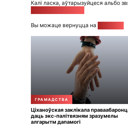
Калі ласка, аўтарызуйцеся альбо зв
pozirk@pozirk.online
Вы можаце вернуцца на
Галоўную
ГРАМАДСТВА
Ціханоўская заклікала праваабаронц
даць экс-палітвязням зразумелы
алгарытм дапамогі