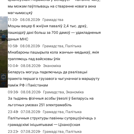
мы можам паўплываць на стварэнне новага акна
магчымасцяў
11:30
08.08.2026
Грамадства
Моцны вецер 6 жніўня паваліў 2,4 тыс. дрэў,
пашкодзіў дахі больш за 700 дамоў — удакладненыя
даныя МНС
10:58
08.08.2026
Грамадства, Палітыка
Мінабароны пашырыла кола жанчын-медыкаў, якія
трапляюць пад вайсковы ўлік
10:04
08.08.2026
Эканоміка
Беларусь могуць падключыць да рэалізацыі
праекта першага грузавога чыгуначнага маршруту
паміж РФ і Пакістанам
09:36
08.08.2026
Грамадства, Эканоміка
За тыдзень фізічныя асобы ўвезлі ў Беларусь на
льготных умовах 251 электрамабіль
23:48
07.08.2026
Грамадства, Палітыка
Палітычныя структуры павінны супрацоўнічаць з
грамадскімі ініцыятывамі — Ціханоўская
23:23
07.08.2026
Грамадства, Палітыка