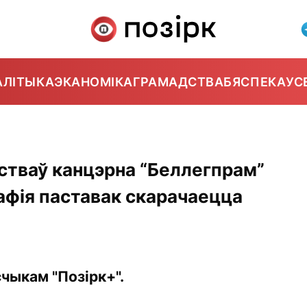
АЛІТЫКА
ЭКАНОМІКА
ГРАМАДСТВА
БЯСПЕКА
УС
стваў канцэрна “Беллегпрам”
афія паставак скарачаецца
чыкам "Позірк+".