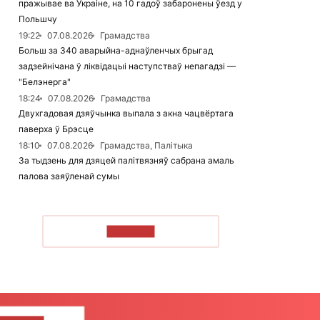
пражывае ва Украіне, на 10 гадоў забаронены ўезд у
Польшчу
19:22
07.08.2026
Грамадства
Больш за 340 аварыйна-аднаўленчых брыгад
задзейнічана ў ліквідацыі наступстваў непагадзі —
"Белэнерга"
18:24
07.08.2026
Грамадства
Двухгадовая дзяўчынка выпала з акна чацвёртага
паверха ў Брэсце
18:10
07.08.2026
Грамадства, Палітыка
За тыдзень для дзяцей палітвязняў сабрана амаль
палова заяўленай сумы
ЧЫТАЦЬ