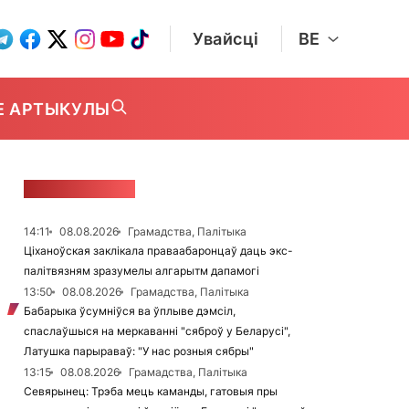
Увайсці
BE
Е АРТЫКУЛЫ
СТУЖКА НАВІН
14:11
08.08.2026
Грамадства, Палітыка
Ціханоўская заклікала праваабаронцаў даць экс-
палітвязням зразумелы алгарытм дапамогі
13:50
08.08.2026
Грамадства, Палітыка
Бабарыка ўсумніўся ва ўплыве дэмсіл,
спаслаўшыся на меркаванні "сяброў у Беларусі",
Латушка парыраваў: "У нас розныя сябры"
13:15
08.08.2026
Грамадства, Палітыка
Севярынец: Трэба мець каманды, гатовыя пры