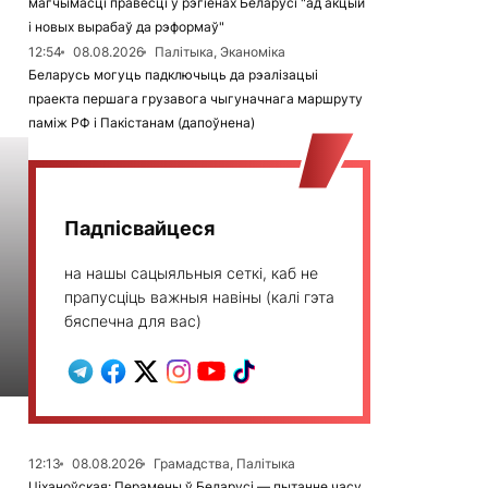
магчымасці правесці ў рэгіёнах Беларусі "ад акцый
і новых вырабаў да рэформаў"
12:54
08.08.2026
Палітыка, Эканоміка
Беларусь могуць падключыць да рэалізацыі
праекта першага грузавога чыгуначнага маршруту
паміж РФ і Пакістанам (дапоўнена)
Падпісвайцеся
на нашы сацыяльныя сеткі, каб не
прапусціць важныя навіны (калі гэта
бяспечна для вас)
12:13
08.08.2026
Грамадства, Палітыка
Ціханоўская: Перамены ў Беларусі — пытанне часу,