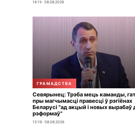
14:11
08.08.2026
ГРАМАДСТВА
Севярынец: Трэба мець каманды, га
пры магчымасці правесці ў рэгіёнах
Беларусі "ад акцый і новых вырабаў 
рэформаў"
13:15
08.08.2026