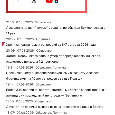
21:16
07.08.2026
Экономика
Лукашенко назвал "жутью" увеличение убытков Белкоопсоюза в
11 раз
20:53
07.08.2026
Политика
Хроника политических репрессий за 6–7 августа 2026 года
20:08
07.08.2026
Общество
Житель Кобринского района умер от передозировки алкоголя —
экспертиза показала 7,2 промилле
19:31
07.08.2026
Общество, Политика
Проживающему в Украине белорусскому активисту Алексею
Францкевичу на 10 лет запрещен въезд в Польшу
19:14
07.08.2026
Общество
Более 340 аварийно-восстановительных бригад задействовано в
ликвидации последствий непогоды — "Белэнерго"
18:17
07.08.2026
Общество
Двухлетняя девочка выпала из окна четвертого этажа в Бресте
18:07
07.08.2026
Общество, Политика