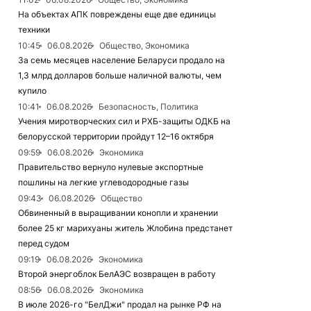
На объектах АПК повреждены еще две единицы
техники
10:45
06.08.2026
Общество, Экономика
За семь месяцев население Беларуси продало на
1,3 млрд долларов больше наличной валюты, чем
купило
10:41
06.08.2026
Безопасность, Политика
Учения миротворческих сил и РХБ-защиты ОДКБ на
белорусской территории пройдут 12–16 октября
09:59
06.08.2026
Экономика
Правительство вернуло нулевые экспортные
пошлины на легкие углеводородные газы
09:43
06.08.2026
Общество
Обвиненный в выращивании конопли и хранении
более 25 кг марихуаны житель Жлобина предстанет
перед судом
09:19
06.08.2026
Экономика
Второй энергоблок БелАЭС возвращен в работу
08:56
06.08.2026
Экономика
В июле 2026-го "БелДжи" продал на рынке РФ на