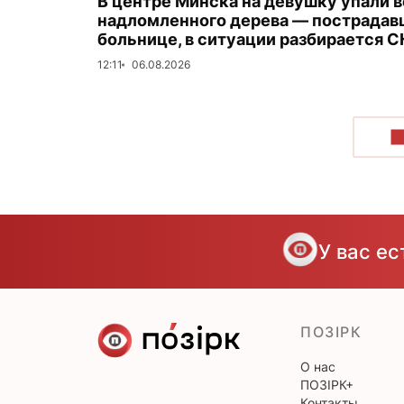
В центре Минска на девушку упали в
надломленного дерева — пострадав
больнице, в ситуации разбирается С
12:11
06.08.2026
П
У вас е
ПОЗІРК
О нас
ПОЗІРК+
Контакты