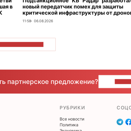
етви
Подсанкционное "КБ "Радар" разработа
шая в
новый передатчик помех для защиты
К
критической инфраструктуры от дроно
11:58
06.08.2026
ОКАЗАТЬ БОЛЬШЕ
сть партнерское предложение?
НАПИ
РУБРИКИ
CОЦ
Все новости
Политика
Экономика