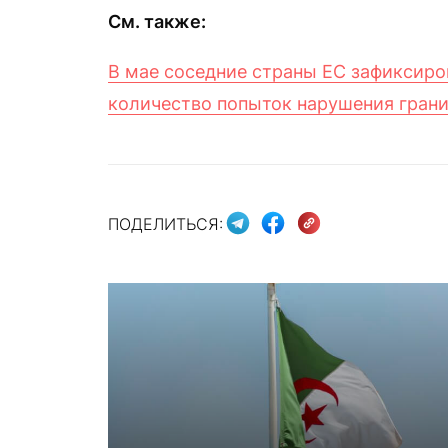
См. также:
В мае соседние страны ЕС зафиксиро
количество попыток нарушения гран
ПОДЕЛИТЬСЯ: