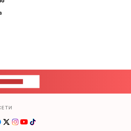
ло
в
ШИТЕ НАМ
СЕТИ