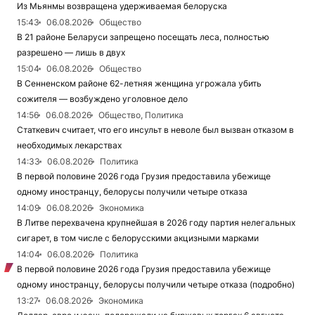
Из Мьянмы возвращена удерживаемая белоруска
15:43
06.08.2026
Общество
В 21 районе Беларуси запрещено посещать леса, полностью
разрешено — лишь в двух
15:04
06.08.2026
Общество
В Сенненском районе 62-летняя женщина угрожала убить
сожителя — возбуждено уголовное дело
14:56
06.08.2026
Общество, Политика
Статкевич считает, что его инсульт в неволе был вызван отказом в
необходимых лекарствах
14:33
06.08.2026
Политика
В первой половине 2026 года Грузия предоставила убежище
одному иностранцу, белорусы получили четыре отказа
14:09
06.08.2026
Экономика
В Литве перехвачена крупнейшая в 2026 году партия нелегальных
сигарет, в том числе с белорусскими акцизными марками
14:04
06.08.2026
Политика
В первой половине 2026 года Грузия предоставила убежище
одному иностранцу, белорусы получили четыре отказа (подробно)
13:27
06.08.2026
Экономика