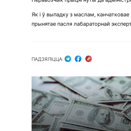
Як і ў выпадку з маслам, канчатковае
прынятае пасля лабараторнай экспер
ПАДЗЯЛІЦЦА: