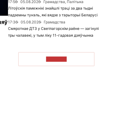
17:56
05.08.2026
Грамадства, Палітыка
Літоўскія памежнікі знайшлі трэці за два тыдні
падземны тунэль, які вядзе з тэрыторыі Беларусі
няў
17:36
05.08.2026
Грамадства
Смяротнае ДТЗ у Светлагорскім раёне — загінулі
тры чалавекі, у тым ліку 11-гадовая дзяўчынка
ЧЫТАЦЬ