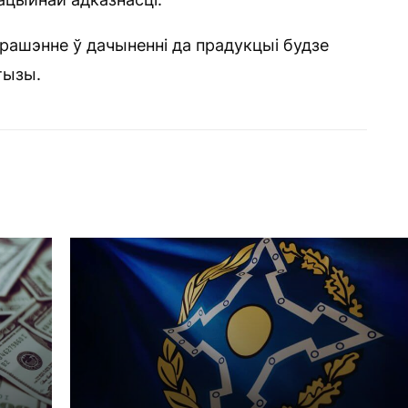
 рашэнне ў дачыненні да прадукцыі будзе
тызы.