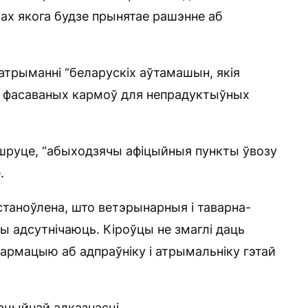
ках якога будзе прынятае рашэнне аб
атрыманні “беларускіх аўтамашын, якія
тон фасаваных кармоў для непрадуктыўных
ршруце, “абыходзячы афіцыйныя пункты ўвозу
.
таноўлена, што ветэрынарныя і таварна-
 адсутнічаюць. Кіроўцы не змаглі даць
фармацыю аб адпраўніку і атрымальніку гэтай
ацыйнай адказнасці.