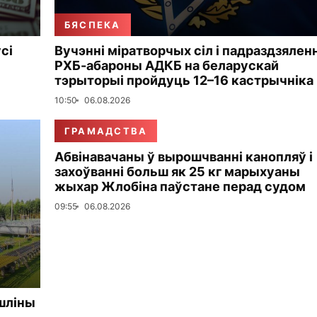
БЯСПЕКА
сі
Вучэнні міратворчых сіл і падраздзялен
РХБ-абароны АДКБ на беларускай
тэрыторыі пройдуць 12–16 кастрычніка
10:50
06.08.2026
ГРАМАДСТВА
Абвінавачаны ў вырошчванні канопляў і
захоўванні больш як 25 кг марыхуаны
жыхар Жлобіна паўстане перад судом
09:55
06.08.2026
шліны