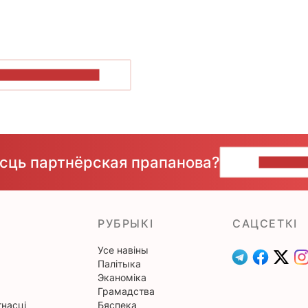
ПАКАЗАЦЬ БОЛЬШ
ёсць партнёрская прапанова?
НАПІШЫ
РУБРЫКІ
САЦСЕТКІ
Усе навіны
Палітыка
Эканоміка
Грамадства
насці
Бяспека