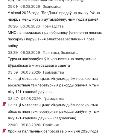
09:01
06.08.2026
Эканоміка
У ліпені 2026 года “БелДжы” прадаў на рынку РФ на
чвэрць менш новых аўтамабіляў, чым годам раней
08:28
06.08.2026
Грамадства
МНС папярэджвае пра небяспеку ўзнікнення лясных
пажараў і парушэння электразабеспячэння праз
спёку
08:25
06.08.2026
Палітыка, Эканоміка
Турчын накіраваўся ў Кыргызстан на пасяджэнне
Еўразійскага міжурадавага савета
03:59
06.08.2026
Грамадства
На пяці метэастанцыях мінулым днём перакрытыя
абсалютныя тэмпературныя рэкорды жніўня, у тым
ліку 121-гадовай даўніны
03:47
06.08.2026
Грамадства
На пяці метэастанцыях мінулым днём перакрытыя
абсалютныя тэмпературныя рэкорды жніўня, у тым
ліку 121-гадовай даўніны (падрабязна)
22:00
05.08.2026
Палітыка
Хроніка палітычных рэпрэсій за 5 жніўня 2026 года