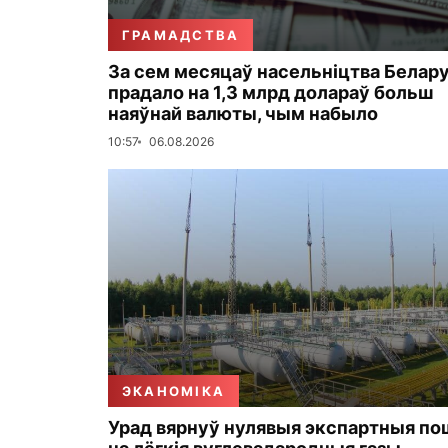
ГРАМАДСТВА
За сем месяцаў насельніцтва Белару
прадало на 1,3 млрд долараў больш
наяўнай валюты, чым набыло
10:57
06.08.2026
ЭКАНОМІКА
Урад вярнуў нулявыя экспартныя по