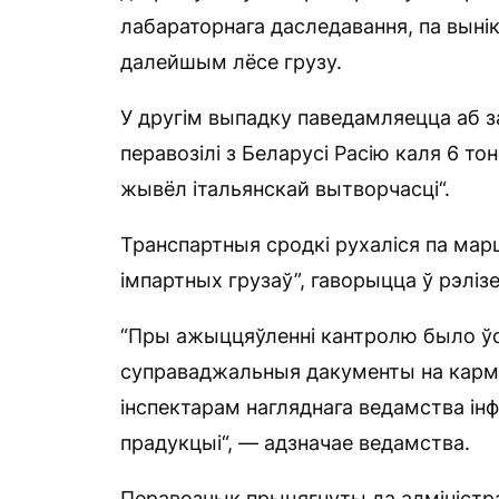
лабараторнага даследавання, па выні
далейшым лёсе грузу.
У другім выпадку паведамляецца аб з
перавозілі з Беларусі Расію каля 6 
жывёл італьянскай вытворчасці“.
Транспартныя сродкі рухаліся па ма
імпартных грузаў”, гаворыцца ў рэлізе
“Пры ажыццяўленні кантролю было ўс
суправаджальныя дакументы на кармы
інспектарам нагляднага ведамства ін
прадукцыі“, — адзначае ведамства.
Перавозчык прыцягнуты да адміністр