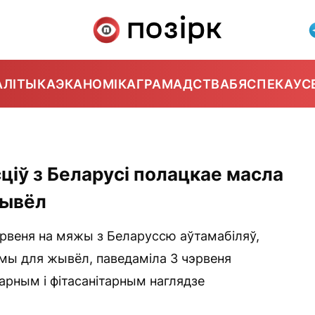
АЛІТЫКА
ЭКАНОМІКА
ГРАМАДСТВА
БЯСПЕКА
УС
ціў з Беларусі полацкае масла
жывёл
рвеня на мяжы з Беларуссю аўтамабіляў,
армы для жывёл, паведаміла 3 чэрвеня
арным і фітасанітарным наглядзе