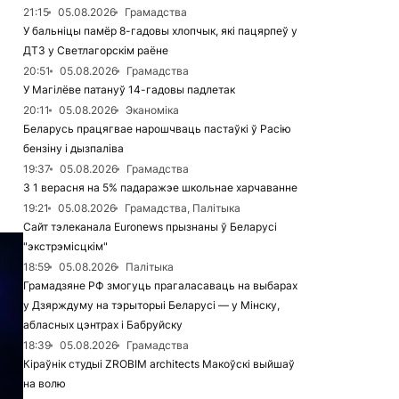
21:15
05.08.2026
Грамадства
У бальніцы памёр 8-гадовы хлопчык, які пацярпеў у
ДТЗ у Светлагорскім раёне
20:51
05.08.2026
Грамадства
У Магілёве патануў 14-гадовы падлетак
20:11
05.08.2026
Эканоміка
Беларусь працягвае нарошчваць пастаўкі ў Расію
бензіну і дызпаліва
19:37
05.08.2026
Грамадства
З 1 верасня на 5% падаражэе школьнае харчаванне
19:21
05.08.2026
Грамадства, Палітыка
Сайт тэлеканала Euronews прызнаны ў Беларусі
"экстрэмісцкім"
18:59
05.08.2026
Палітыка
Грамадзяне РФ змогуць прагаласаваць на выбарах
у Дзярждуму на тэрыторыі Беларусі — у Мінску,
абласных цэнтрах і Бабруйску
18:39
05.08.2026
Грамадства
Кіраўнік студыі ZROBIM architects Макоўскі выйшаў
на волю