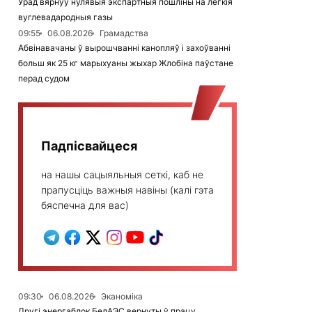
Урад вярнуў нулявыя экспартныя пошліны на лёгкія
вуглевадародныя газы
09:55
06.08.2026
Грамадства
Абвінавачаны ў вырошчванні канопляў і захоўванні
больш як 25 кг марыхуаны жыхар Жлобіна паўстане
перад судом
Падпісвайцеся
на нашы сацыяльныя сеткі, каб не
прапусціць важныя навіны (калі гэта
бяспечна для вас)
09:30
06.08.2026
Эканоміка
Другі энергаблок БелАЭС вернуты ў працу