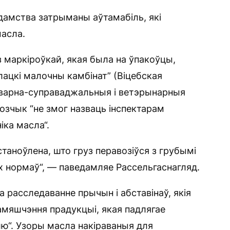
дамства затрыманы аўтамабіль, які
масла.
з маркіроўкай, якая была на ўпакоўцы,
ацкі малочны камбінат” (Віцебская
таварна-суправаджальныя і ветэрынарныя
озчык “не змог назваць інспектарам
іка масла“.
таноўлена, што груз перавозіўся з грубымі
х нормаў“, — паведамляе Рассельгаснагляд.
 расследаванне прычын і абставінаў, якія
амяшчэння прадукцыі, якая падлягае
“. Узоры масла накіраваныя для