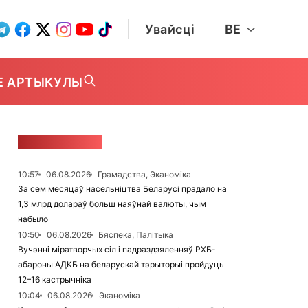
Увайсці
BE
Е АРТЫКУЛЫ
СТУЖКА НАВІН
10:57
06.08.2026
Грамадства, Эканоміка
За сем месяцаў насельніцтва Беларусі прадало на
1,3 млрд долараў больш наяўнай валюты, чым
набыло
10:50
06.08.2026
Бяспека, Палітыка
Вучэнні міратворчых сіл і падраздзяленняў РХБ-
абароны АДКБ на беларускай тэрыторыі пройдуць
12–16 кастрычніка
10:04
06.08.2026
Эканоміка