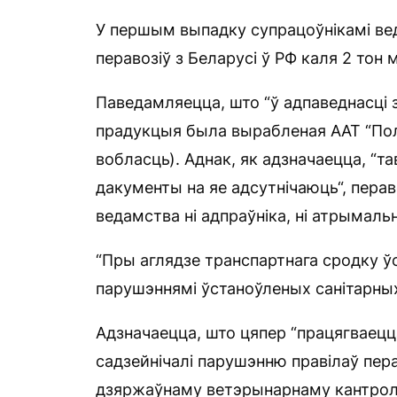
У першым выпадку супрацоўнікамі ве
перавозіў з Беларусі ў РФ каля 2 тон 
Паведамляецца, што “ў адпаведнасці 
прадукцыя была вырабленая ААТ “Пол
вобласць). Аднак, як адзначаецца, “
дакументы на яе адсутнічаюць“, перав
ведамства ні адпраўніка, ні атрымальн
“Пры аглядзе транспартнага сродку ўс
парушэннямі ўстаноўленых санітарны
Адзначаецца, што цяпер “працягваецца
садзейнічалі парушэнню правілаў пер
дзяржаўнаму ветэрынарнаму кантролю