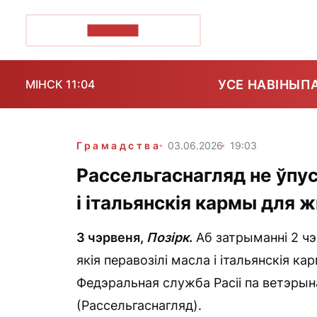
ПОЗІРК+
УСЕ НАВІНЫ
П
МІНСК 11:04
Грамадства
03.06.2026
19:03
Рассельгаснагляд не ўпус
і італьянскія кармы для 
3 чэрвеня,
Позірк
.
Аб затрыманні 2 чэ
якія перавозілі масла і італьянскія к
Федэральная служба Расіі па ветэрын
(Рассельгаснагляд).