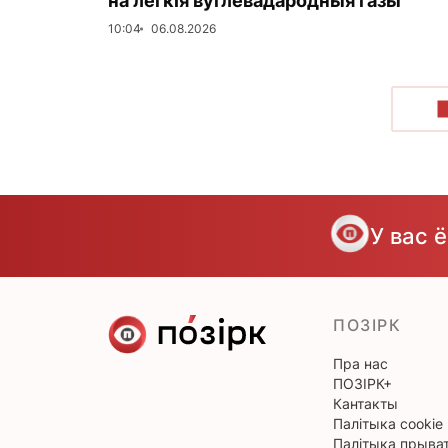
на лёгкія вуглевадародныя газы
10:04
06.08.2026
У вас 
ПОЗІРК
Пра нас
ПОЗІРК+
Кантакты
Палітыка cookie
Палітыка прыват