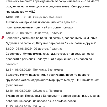
Ребенок становится гражданином Беларуси независимо от места
рождения, если хоть один его родитель имеет белорусское
гражданство — МВД
14:16
08.08.2026
Общество, Политика
Тихановская призвала правозащитников дать экс-
политзаключенным понятный алгоритм помощи
13:54
08.08.2026
Общество, Политика
Бабарико усомнился во влиянии демсил, сославшись на мнения
"друзей в Беларуси", Латушко парировал: "У нас разные друзья"
13:20
08.08.2026
Общество, Политика
Северинец: Нужно иметь команды, готовые при возможности
провести в регионах Беларуси "от акций и новых выборов до
реформ"
12:51
08.08.2026
Политика, Экономика
Беларусь могут подключить к реализации проекта первого
грузового железнодорожного маршрута между РФ и Пакистаном
(дополнено)
12:16
08.08.2026
Общество, Политика
Тихановская: Перемены в Беларуси — вопрос времени, мы можем
повлиять на создание нового окна возможностей
11:27
08.08.2026
Общество