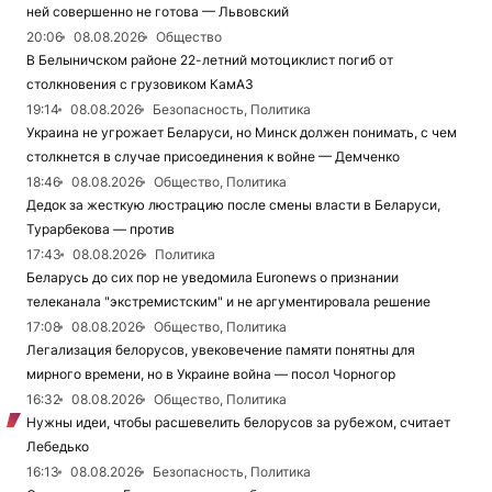
ней совершенно не готова — Львовский
20:06
08.08.2026
Общество
В Белыничском районе 22-летний мотоциклист погиб от
столкновения с грузовиком КамАЗ
19:14
08.08.2026
Безопасность, Политика
Украина не угрожает Беларуси, но Минск должен понимать, с чем
столкнется в случае присоединения к войне — Демченко
18:46
08.08.2026
Общество, Политика
Дедок за жесткую люстрацию после смены власти в Беларуси,
Турарбекова — против
17:43
08.08.2026
Политика
Беларусь до сих пор не уведомила Euronews о признании
телеканала "экстремистским" и не аргументировала решение
17:08
08.08.2026
Общество, Политика
Легализация белорусов, увековечение памяти понятны для
мирного времени, но в Украине война — посол Чорногор
16:32
08.08.2026
Общество, Политика
Нужны идеи, чтобы расшевелить белорусов за рубежом, считает
Лебедько
16:13
08.08.2026
Безопасность, Политика