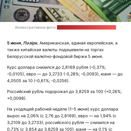
Иллюстративное фото:
JustStartInvesting / unsplash.com
5 июня,
Позірк
.
Американская, единая европейская, а
также китайская валюты подешевели на торгах
Белорусской валютно-фондовой биржи 5 июня.
Курс доллара снизился до 2,8169 рубля (-0,37%;
-0,0105), евро — до 3,2733 (-0,28%; -0,0093), юаня — до
4,0505 за 10 (-0,61%; -0,0256).
Российский рубль подорожал до 3,8259 за 100 (+0,26%;
+0,0098).
На уходящей рабочей неделе (1–5 июня) курс доллара
вырос на 2,06% (с 2,76 до 2,8169), евро — на 1,94% (с
3,2109 до 3,2733); российского рубля — снизился на
0,73% (с 3,854 до 3,8259 за 100), юаня — на 0,1% (с