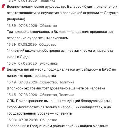
16:57
07.08.2026
Политика
Военно-политическое руководство Беларуси будет привлечено к
ответственности за соучастие в российской агрессии — Латушко
(подробно)
16:35
07.08.2026
Общество
Три человека скончалось в Быхове — следствие предполагает
отравление суррогатным алкоголем
16:21
07.08.2026
Общество
14-летний школьник обстрелял из пневматического пистолета
киоск в Лиде
15:57
07.08.2026
Экономика
Беларусь пятый месяц подряд является аутсайдером в ЕАЭС по
динамике промпроизводства
15:49
07.08.2026
Общество, Политика
В “список экстремистов“ добавлено еще четыре человека
15:45
07.08.2026
Общество, Политика
ОПК: При сохранении нынешних тенденций белорусский язык
скоро может остаться только в небольших сообществах, а на
государственном уровне — исчезнуть
15:03
07.08.2026
Общество
Пропавший в Гродненском районе грибник найден мертвым