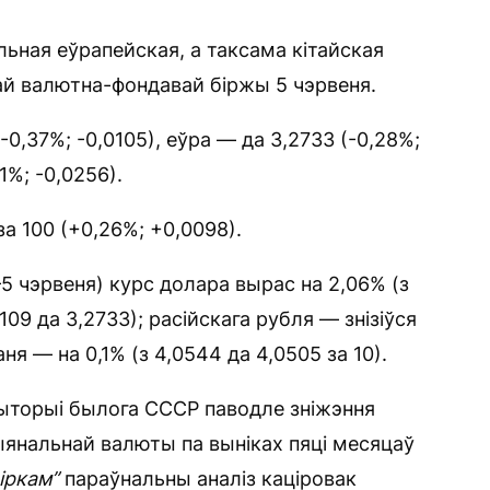
ьная еўрапейская, а таксама кітайская
ай валютна-фондавай біржы 5 чэрвеня.
-0,37%; -0,0105), еўра — да 3,2733 (-0,28%;
1%; -0,0256).
за 100 (+0,26%; +0,0098).
 чэрвеня) курс долара вырас на 2,06% (з
2109 да 3,2733); расійскага рубля — знізіўся
аня — на 0,1% (з 4,0544 да 4,0505 за 10).
рыторыі былога СССР паводле зніжэння
ыянальнай валюты па выніках пяці месяцаў
іркам”
параўнальны аналіз каціровак