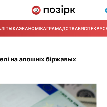
АЛІТЫКА
ЭКАНОМІКА
ГРАМАДСТВА
БЯСПЕКА
УС
нелі на апошніх біржавых