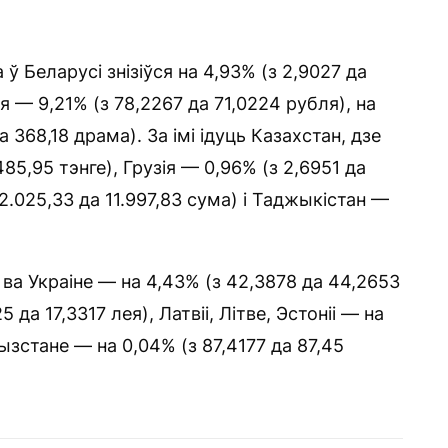
 Беларусі знізіўся на 4,93% (з 2,9027 да
 — 9,21% (з 78,2267 да 71,0224 рубля), на
 368,18 драма). За імі ідуць Казахстан, дзе
85,95 тэнге), Грузія — 0,96% (з 2,6951 да
2.025,33 да 11.997,83 сума) і Таджыкістан —
а Украіне — на 4,43% (з 42,3878 да 44,2653
 да 17,3317 лея), Латвіі, Літве, Эстоніі — на
гызстане — на 0,04% (з 87,4177 да 87,45