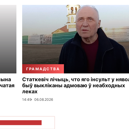
ГРАМАДСТВА
чына
Статкевіч лічыць, что яго інсульт у няво
чатая
быў выкліканы адмоваю ў неабходных
леках
14:49
06.08.2026
ПАКАЗАЦЬ БОЛЬШ