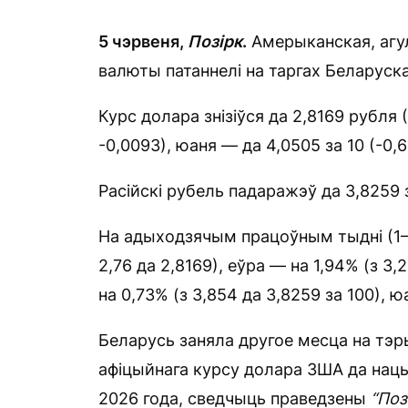
5 чэрвеня,
Позірк
.
Амерыканская, агул
валюты патаннелі на таргах Беларуск
Курс долара знізіўся да 2,8169 рубля (
-0,0093), юаня — да 4,0505 за 10 (-0,6
Расійскі рубель падаражэў да 3,8259 
На адыходзячым працоўным тыдні (1–5
2,76 да 2,8169), еўра — на 1,94% (з 3,
на 0,73% (з 3,854 да 3,8259 за 100), ю
Беларусь заняла другое месца на тэ
афіцыйнага курсу долара ЗША да нац
2026 года, сведчыць праведзены
“Поз