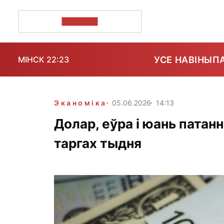
ПОЗІРК+
УСЕ НАВІНЫ
П
МІНСК 22:23
Эканоміка
05.06.2026
14:13
Долар, еўра і юань патан
таргах тыдня