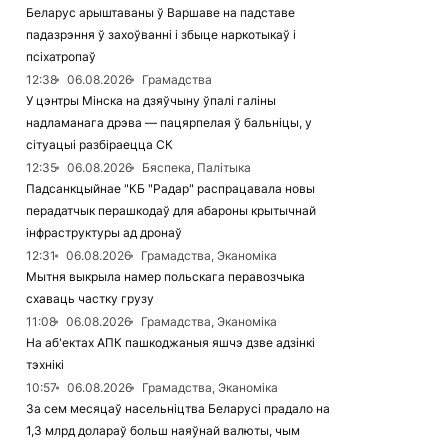
Беларус арыштаваны ў Варшаве на падставе
падазрэння ў захоўванні і збыце наркотыкаў і
псіхатропаў
12:38
06.08.2026
Грамадства
У цэнтры Мінска на дзяўчыну ўпалі галіны
надламанага дрэва — пацярпелая ў бальніцы, у
сітуацыі разбіраецца СК
12:35
06.08.2026
Бяспека, Палітыка
Падсанкцыйнае "КБ "Радар" распрацавала новы
перадатчык перашкодаў для абароны крытычнай
інфраструктуры ад дронаў
12:31
06.08.2026
Грамадства, Эканоміка
Мытня выкрыла намер польскага перавозчыка
схаваць частку грузу
11:08
06.08.2026
Грамадства, Эканоміка
На аб'ектах АПК пашкоджаныя яшчэ дзве адзінкі
тэхнікі
10:57
06.08.2026
Грамадства, Эканоміка
За сем месяцаў насельніцтва Беларусі прадало на
1,3 млрд долараў больш наяўнай валюты, чым