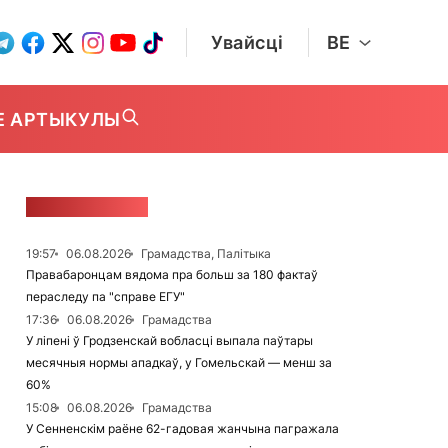
Увайсці
BE
Е АРТЫКУЛЫ
СТУЖКА НАВІН
19:57
06.08.2026
Грамадства, Палітыка
Правабаронцам вядома пра больш за 180 фактаў
пераследу па "справе ЕГУ"
17:36
06.08.2026
Грамадства
У ліпені ў Гродзенскай вобласці выпала паўтары
месячныя нормы ападкаў, у Гомельскай — менш за
60%
15:08
06.08.2026
Грамадства
У Сенненскім раёне 62-гадовая жанчына пагражала