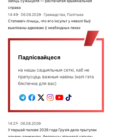
забіць сужыцеля — распачатая крымінальная
справа
14:49
06.08.2026
Грамадства, Палітыка
Статкевіч лічыць, что яго інсульт у няволі быў
выкліканы адмоваю ў неабходных леках
Падпісвайцеся
на нашы сацыяльныя сеткі, каб не
прапусціць важныя навіны (калі гэта
бяспечна для вас)
14:27
06.08.2026
У першай палове 2026 года Грузія дала прытулак
аднаму замежніку, беларусы атрымалі чатыры