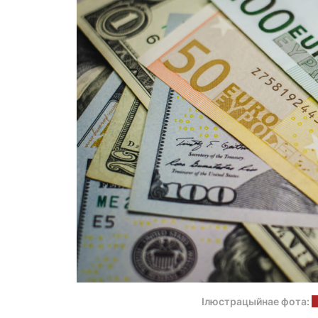
Ілюстрацыйнае фота:
J