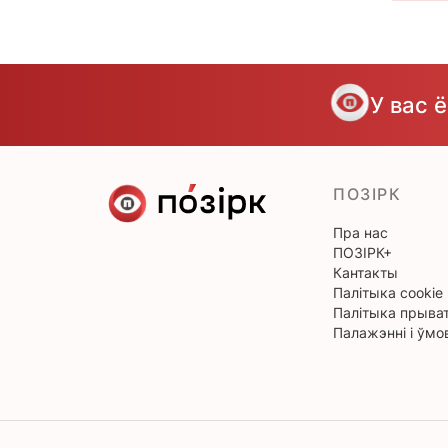
У вас 
ПОЗІРК
Пра нас
ПОЗІРК+
Кантакты
Палітыка cookie
Палітыка прыват
Палажэнні і ўмо