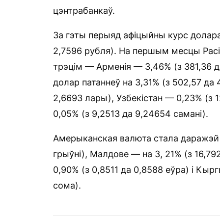
цэнтрабанкаў.
За гэты перыяд афіцыйны курс долара ў
2,7596 рубля). На першым месцы Расія
трэцім — Арменія — 3,46% (з 381,36 да
долар патаннеў на 3,31% (з 502,57 да 4
2,6693 лары), Узбекістан — 0,23% (з 1
0,05% (з 9,2513 да 9,24654 самані).
Амерыканская валюта стала даражэй в
грыўні), Малдове — на 3, 21% (з 16,7925
0,90% (з 0,8511 да 0,8588 еўра) і Кыр
сома).