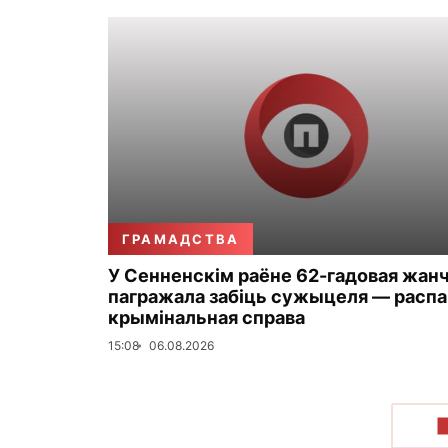
ГРАМАДСТВА
У Сенненскім раёне 62-гадовая жан
пагражала забіць сужыцеля — распа
крымінальная справа
15:08
06.08.2026