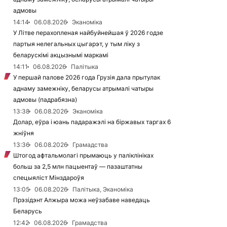
адмовы
14:14
06.08.2026
Эканоміка
У Літве перахопленая найбуйнейшая ў 2026 годзе
партыя нелегальных цыгарэт, у тым ліку з
беларускімі акцызнымі маркамі
14:11
06.08.2026
Палітыка
У першай палове 2026 года Грузія дала прытулак
аднаму замежніку, беларусы атрымалі чатыры
адмовы (падрабязна)
13:38
06.08.2026
Эканоміка
Долар, еўра і юань падаражэлі на біржавых таргах 6
жніўня
13:36
06.08.2026
Грамадства
Штогод афтальмолагі прымаюць у паліклініках
больш за 2,5 млн пацыентаў — пазаштатны
спецыяліст Мінздароўя
13:05
06.08.2026
Палітыка, Эканоміка
Прэзідэнт Алжыра можа неўзабаве наведаць
Беларусь
12:42
06.08.2026
Грамадства