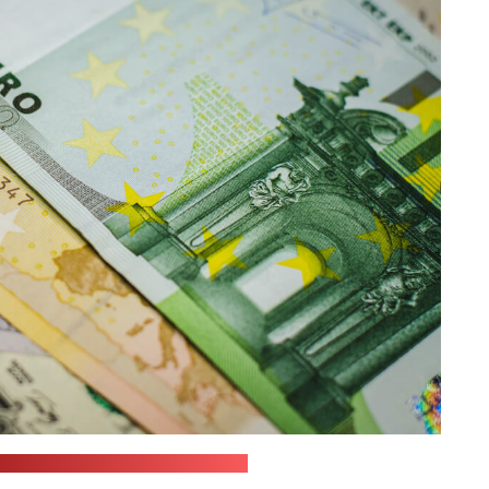
ustStartInvesting / unsplash.com