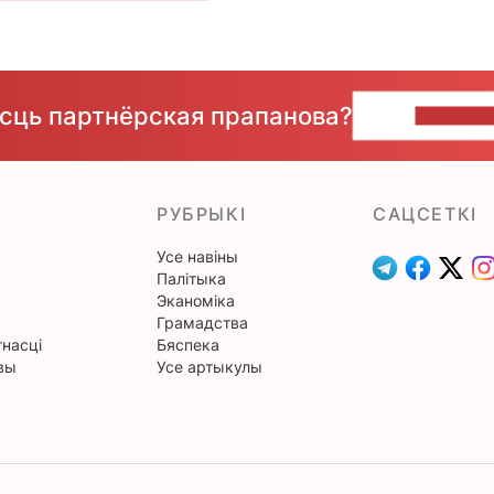
ёсць партнёрская прапанова?
НАПІШЫ
РУБРЫКІ
САЦСЕТКІ
Усе навіны
Палітыка
Эканоміка
Грамадства
насці
Бяспека
вы
Усе артыкулы