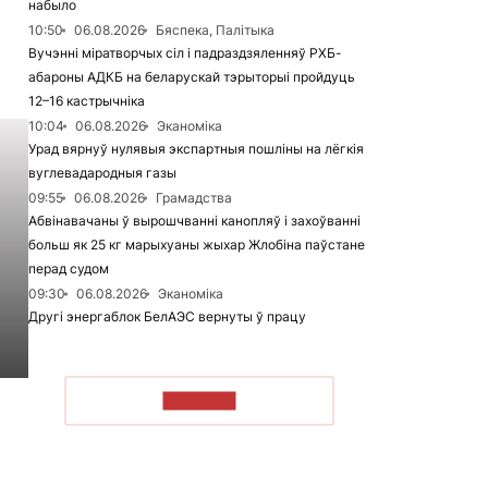
набыло
10:50
06.08.2026
Бяспека, Палітыка
Вучэнні міратворчых сіл і падраздзяленняў РХБ-
абароны АДКБ на беларускай тэрыторыі пройдуць
12–16 кастрычніка
10:04
06.08.2026
Эканоміка
Урад вярнуў нулявыя экспартныя пошліны на лёгкія
вуглевадародныя газы
09:55
06.08.2026
Грамадства
Абвінавачаны ў вырошчванні канопляў і захоўванні
больш як 25 кг марыхуаны жыхар Жлобіна паўстане
перад судом
09:30
06.08.2026
Эканоміка
Другі энергаблок БелАЭС вернуты ў працу
ЧЫТАЦЬ