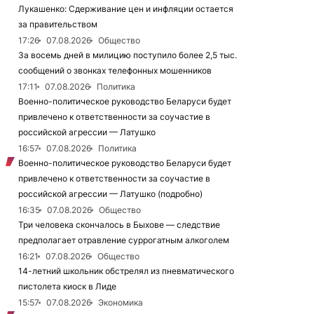
Лукашенко: Сдерживание цен и инфляции остается
за правительством
17:26
07.08.2026
Общество
За восемь дней в милицию поступило более 2,5 тыс.
сообщений о звонках телефонных мошенников
17:11
07.08.2026
Политика
Военно-политическое руководство Беларуси будет
привлечено к ответственности за соучастие в
российской агрессии — Латушко
16:57
07.08.2026
Политика
Военно-политическое руководство Беларуси будет
привлечено к ответственности за соучастие в
российской агрессии — Латушко (подробно)
16:35
07.08.2026
Общество
Три человека скончалось в Быхове — следствие
предполагает отравление суррогатным алкоголем
16:21
07.08.2026
Общество
14-летний школьник обстрелял из пневматического
пистолета киоск в Лиде
15:57
07.08.2026
Экономика