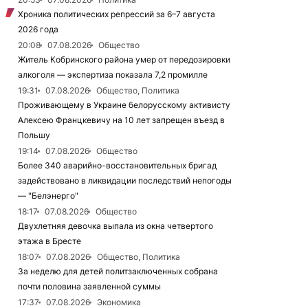
Хроника политических репрессий за 6–7 августа
2026 года
20:08
07.08.2026
Общество
Житель Кобринского района умер от передозировки
алкоголя — экспертиза показала 7,2 промилле
19:31
07.08.2026
Общество, Политика
Проживающему в Украине белорусскому активисту
Алексею Францкевичу на 10 лет запрещен въезд в
Польшу
19:14
07.08.2026
Общество
Более 340 аварийно-восстановительных бригад
задействовано в ликвидации последствий непогоды
— "Белэнерго"
18:17
07.08.2026
Общество
Двухлетняя девочка выпала из окна четвертого
этажа в Бресте
18:07
07.08.2026
Общество, Политика
За неделю для детей политзаключенных собрана
почти половина заявленной суммы
17:37
07.08.2026
Экономика