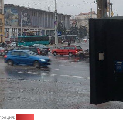
трация:
"Позірк"