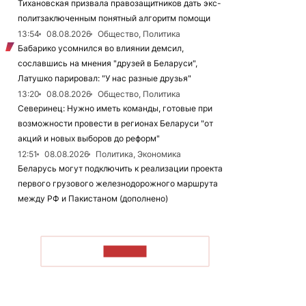
Тихановская призвала правозащитников дать экс-
политзаключенным понятный алгоритм помощи
13:54
08.08.2026
Общество, Политика
Бабарико усомнился во влиянии демсил,
сославшись на мнения "друзей в Беларуси",
Латушко парировал: "У нас разные друзья"
13:20
08.08.2026
Общество, Политика
Северинец: Нужно иметь команды, готовые при
возможности провести в регионах Беларуси "от
акций и новых выборов до реформ"
12:51
08.08.2026
Политика, Экономика
Беларусь могут подключить к реализации проекта
первого грузового железнодорожного маршрута
между РФ и Пакистаном (дополнено)
ЧИТАТЬ