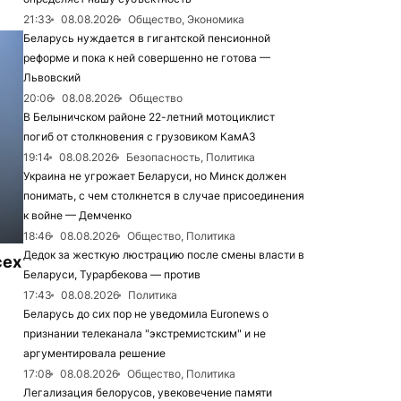
21:33
08.08.2026
Общество, Экономика
Беларусь нуждается в гигантской пенсионной
реформе и пока к ней совершенно не готова —
Львовский
20:06
08.08.2026
Общество
В Белыничском районе 22-летний мотоциклист
погиб от столкновения с грузовиком КамАЗ
19:14
08.08.2026
Безопасность, Политика
Украина не угрожает Беларуси, но Минск должен
понимать, с чем столкнется в случае присоединения
к войне — Демченко
18:46
08.08.2026
Общество, Политика
Дедок за жесткую люстрацию после смены власти в
сех
Беларуси, Турарбекова — против
17:43
08.08.2026
Политика
Беларусь до сих пор не уведомила Euronews о
признании телеканала "экстремистским" и не
аргументировала решение
17:08
08.08.2026
Общество, Политика
Легализация белорусов, увековечение памяти