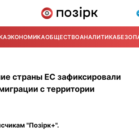
КА
ЭКОНОМИКА
ОБЩЕСТВО
АНАЛИТИКА
БЕЗОП
ние страны ЕС зафиксировали
миграции с территории
счикам "Позірк+".