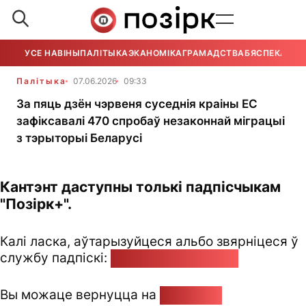
УСЕ НАВІНЫ
ПАЛІТЫКА
ЭКАНОМІКА
ГРАМАДСТВА
БЯСПЕКА
УСЕ
Палітыка
07.06.2026
09:33
За пяць дзён чэрвеня суседнія краіны ЕС
зафіксавалі 470 спробаў незаконнай міграцыі
з тэрыторыі Беларусі
Кантэнт даступны толькі падпісчыкам
"Позірк+".
Калі ласка, аўтарызуйцеся альбо звярніцеся ў
службу падпіскі:
pozirk@pozirk.online
Вы можаце вернуцца на
Галоўную