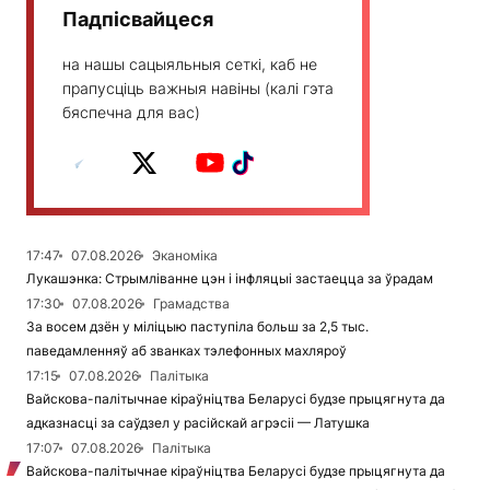
Падпісвайцеся
на нашы сацыяльныя сеткі, каб не
прапусціць важныя навіны (калі гэта
бяспечна для вас)
17:47
07.08.2026
Эканоміка
Лукашэнка: Стрымліванне цэн і інфляцыі застаецца за ўрадам
17:30
07.08.2026
Грамадства
За восем дзён у міліцыю паступіла больш за 2,5 тыс.
паведамленняў аб званках тэлефонных махляроў
17:15
07.08.2026
Палітыка
Вайскова-палітычнае кіраўніцтва Беларусі будзе прыцягнута да
адказнасці за саўдзел у расійскай агрэсіі — Латушка
17:07
07.08.2026
Палітыка
Вайскова-палітычнае кіраўніцтва Беларусі будзе прыцягнута да