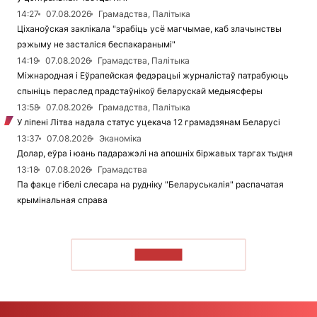
14:27
07.08.2026
Грамадства, Палітыка
Ціханоўская заклікала "зрабіць усё магчымае, каб злачынствы
рэжыму не засталіся беспакаранымі"
14:19
07.08.2026
Грамадства, Палітыка
Міжнародная і Еўрапейская федэрацыі журналістаў патрабуюць
спыніць пераслед прадстаўнікоў беларускай медыясферы
13:58
07.08.2026
Грамадства, Палітыка
У ліпені Літва надала статус уцекача 12 грамадзянам Беларусі
13:37
07.08.2026
Эканоміка
Долар, еўра і юань падаражэлі на апошніх біржавых таргах тыдня
13:18
07.08.2026
Грамадства
Па факце гібелі слесара на рудніку "Беларуськалія" распачатая
крымінальная справа
ЧЫТАЦЬ