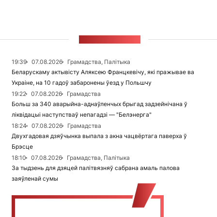
СТУЖКА НАВІН
19:39
07.08.2026
Грамадства, Палітыка
Беларускаму актывісту Аляксею Францкевічу, які пражывае ва
Украіне, на 10 гадоў забаронены ўезд у Польшчу
19:22
07.08.2026
Грамадства
Больш за 340 аварыйна-аднаўленчых брыгад задзейнічана ў
ліквідацыі наступстваў непагадзі — "Белэнерга"
18:24
07.08.2026
Грамадства
Двухгадовая дзяўчынка выпала з акна чацвёртага паверха ў
Брэсце
18:10
07.08.2026
Грамадства, Палітыка
За тыдзень для дзяцей палітвязняў сабрана амаль палова
заяўленай сумы