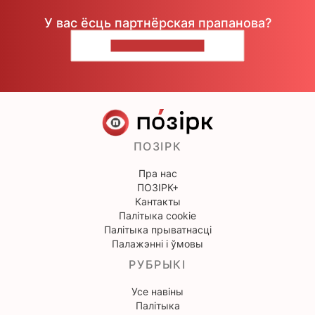
У вас ёсць партнёрская прапанова?
НАПІШЫЦЕ НАМ
ПОЗІРК
Пра нас
ПОЗІРК+
Кантакты
Палітыка cookie
Палітыка прыватнасці
Палажэнні і ўмовы
РУБРЫКІ
Усе навіны
Палітыка