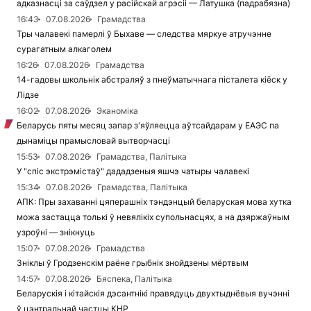
адказнасці за саўдзел у расійскай агрэсіі — Латушка (падрабязна)
16:43
07.08.2026
Грамадства
Тры чалавекі памерлі ў Быхаве — следства мяркуе атручэнне
сурагатным алкаголем
16:26
07.08.2026
Грамадства
14-гадовы школьнік абстраляў з пнеўматычнага пісталета кіёск у
Лідзе
16:02
07.08.2026
Эканоміка
Беларусь пяты месяц запар з'яўляецца аўтсайдарам у ЕАЭС па
дынаміцы прамысловай вытворчасці
15:53
07.08.2026
Грамадства, Палітыка
У "спіс экстрэмістаў" дададзеныя яшчэ чатыры чалавекі
15:34
07.08.2026
Грамадства, Палітыка
АПК: Пры захаванні цяперашніх тэндэнцый беларуская мова хутка
можа застацца толькі ў невялікіх супольнасцях, а на дзяржаўным
узроўні — знікнуць
15:07
07.08.2026
Грамадства
Зніклы ў Гродзенскім раёне грыбнік знойдзены мёртвым
14:57
07.08.2026
Бяспека, Палітыка
Беларускія і кітайскія дэсантнікі правядуць двухтыднёвыя вучэнні
ў цэнтральнай частцы КНР