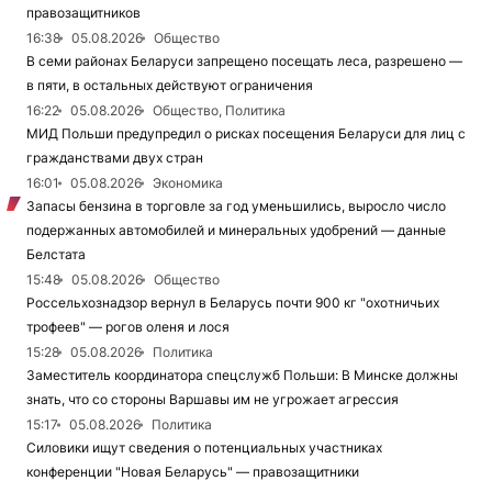
правозащитников
16:38
05.08.2026
Общество
В семи районах Беларуси запрещено посещать леса, разрешено —
в пяти, в остальных действуют ограничения
16:22
05.08.2026
Общество, Политика
МИД Польши предупредил о рисках посещения Беларуси для лиц с
гражданствами двух стран
16:01
05.08.2026
Экономика
Запасы бензина в торговле за год уменьшились, выросло число
подержанных автомобилей и минеральных удобрений — данные
Белстата
15:48
05.08.2026
Общество
Россельхознадзор вернул в Беларусь почти 900 кг "охотничьих
трофеев" — рогов оленя и лося
15:28
05.08.2026
Политика
Заместитель координатора спецслужб Польши: В Минске должны
знать, что со стороны Варшавы им не угрожает агрессия
15:17
05.08.2026
Политика
Силовики ищут сведения о потенциальных участниках
конференции "Новая Беларусь" — правозащитники