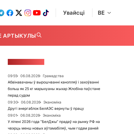
Увайсці
BE
Е АРТЫКУЛЫ
СТУЖКА НАВІН
09:55
06.08.2026
Грамадства
Абвінавачаны ў вырошчванні канопляў і захоўванні
больш як 25 кг марыхуаны жыхар Жлобіна паўстане
перад судом
09:30
06.08.2026
Эканоміка
Другі энергаблок БелАЭС вернуты ў працу
09:01
06.08.2026
Эканоміка
У ліпені 2026 года “БелДжы” прадаў на рынку РФ на
чвэрць менш новых аўтамабіляў, чым годам раней