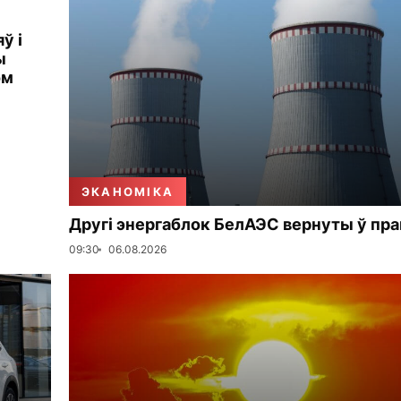
ў і
ы
ом
ЭКАНОМІКА
Другі энергаблок БелАЭС вернуты ў пр
09:30
06.08.2026