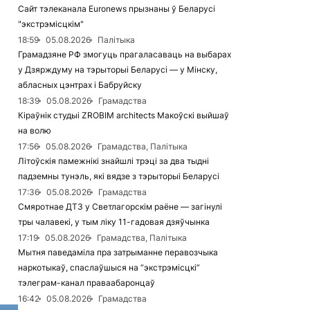
Сайт тэлеканала Euronews прызнаны ў Беларусі
"экстрэмісцкім"
18:59
05.08.2026
Палітыка
Грамадзяне РФ змогуць прагаласаваць на выбарах
у Дзярждуму на тэрыторыі Беларусі — у Мінску,
абласных цэнтрах і Бабруйску
18:39
05.08.2026
Грамадства
Кіраўнік студыі ZROBIM architects Макоўскі выйшаў
на волю
17:56
05.08.2026
Грамадства, Палітыка
Літоўскія памежнікі знайшлі трэці за два тыдні
падземны тунэль, які вядзе з тэрыторыі Беларусі
17:36
05.08.2026
Грамадства
Смяротнае ДТЗ у Светлагорскім раёне — загінулі
тры чалавекі, у тым ліку 11-гадовая дзяўчынка
17:19
05.08.2026
Грамадства, Палітыка
Мытня паведаміла пра затрыманне перавозчыка
наркотыкаў, спаслаўшыся на “экстрэмісцкі”
тэлеграм-канал праваабаронцаў
16:42
05.08.2026
Грамадства