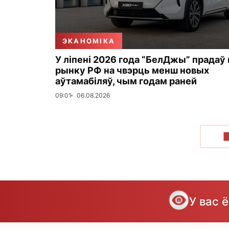
ЭКАНОМІКА
У ліпені 2026 года “БелДжы” прадаў 
рынку РФ на чвэрць менш новых
аўтамабіляў, чым годам раней
09:01
06.08.2026
У вас 