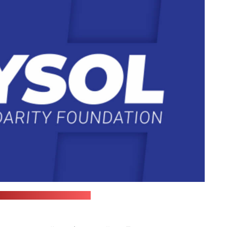
ронка BySol у "Фэйсбуку"