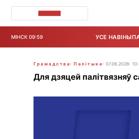
ПОЗІРК+
УСЕ НАВІНЫ
П
МІНСК 09:59
Грамадства
Палітыка
07.06.2026
10:
Для дзяцей палітвязняў с