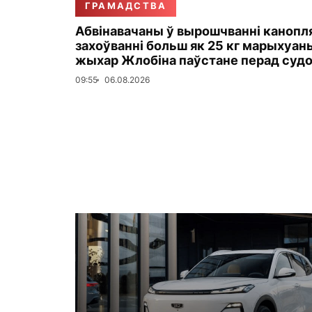
ГРАМАДСТВА
Абвінавачаны ў вырошчванні канопля
захоўванні больш як 25 кг марыхуан
жыхар Жлобіна паўстане перад суд
09:55
06.08.2026