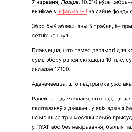
7 чэрвеня
,
Позірк
.
10.010 еўра сабрана
вынікае з
інфармацыі
на сайце фонду с
Збор быў абвешчаны 5 траўня, ён пры
летніх канікул.
Плануецца, што памер дапамогі для ко
сума збору раней складала 10 тыс. еў
складае 17.100.
Адзначаецца, што падтрымка ўжо аказ
Раней паведамлялася, што падаць зая
палітвязняў з дзецьмі, у якіх адзін з
не менш за тры месяцы альбо прысуд
у ПУАТ або без накіравання; былыя палі