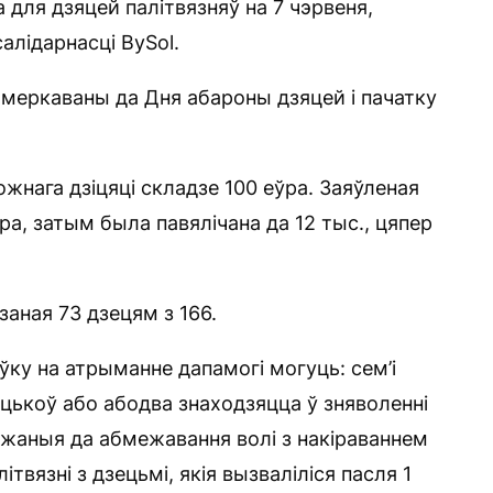
 для дзяцей палітвязняў на 7 чэрвеня,
алідарнасці BySol.
меркаваны да Дня абароны дзяцей і пачатку
жнага дзіцяці складзе 100 еўра. Заяўленая
ра, затым была павялічана да 12 тыс., цяпер
аная 73 дзецям з 166.
ўку на атрыманне дапамогі могуць: сем’і
 бацькоў або абодва знаходзяцца ў зняволенні
жаныя да абмежавання волі з накіраваннем
твязні з дзецьмі, якія вызваліліся пасля 1