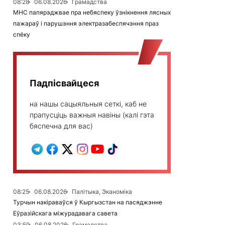
08:28
06.08.2026
Грамадства
МНС папярэджвае пра небяспеку ўзнікнення лясных
пажараў і парушэння электразабеспячэння праз
спёку
Падпісвайцеся
на нашы сацыяльныя сеткі, каб не
прапусціць важныя навіны (калі гэта
бяспечна для вас)
08:25
06.08.2026
Палітыка, Эканоміка
Турчын накіраваўся ў Кыргызстан на пасяджэнне
Еўразійскага міжурадавага савета
03:59
06.08.2026
Грамадства