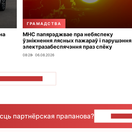
ГРАМАДСТВА
на
МНС папярэджвае пра небяспеку
ўзнікнення лясных пажараў і парушэння
электразабеспячэння праз спёку
08:28
06.08.2026
ПАКАЗАЦЬ БОЛЬШ
ёсць партнёрская прапанова?
НАПІШЫ