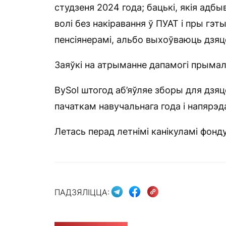
студзеня 2024 года; бацькі, якія ад
волі без накіравання ў ПУАТ і пры гэт
пенсіянерамі, альбо выхоўваюць дзяце
Заяўкі на атрыманне дапамогі прымал
BySol штогод аб’яўляе зборы для дзяце
пачаткам навучальнага года і напярэда
Летась перад летнімі канікуламі фонд
ПАДЗЯЛІЦЦА: