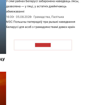
У сямі раёнах Беларусі забаронена наведваць лясы,
дазволена — у пяці, у астатніх дзейнічаюць
абмежаванні
16:30
05.08.2026
Грамадства, Палітыка
МЗС Польшчы папярэдзіў пра рызыкі наведвання
Беларусі для асоб з грамадзянствамі дзвюх краін
ЧЫТАЦЬ
ацу