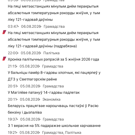
На пяці метэастанцыях мінулым днём перакрытыя
абсалютныя тэмпературныя рэкорды жніўня, у тым
ліку 121-гадовай даўніны
03:47
06.08.2026
Грамадства
На пяці метэастанцыях мінулым днём перакрытыя
абсалютныя тэмпературныя рэкорды жніўня, у тым
ліку 121-гадовай даўніны (падрабязна)
22:00
05.08.2026
Палітыка
Хроніка палітычных рэпрэсій за 5 жніўня 2026 года
21:15
05.08.2026
Грамадства
У бальніцы памёр 8-гадовы хлопчык, які пацярпеў у
ДТЗ у Светлагорскім раёне
20:51
05.08.2026
Грамадства
У Магілёве патануў 14-гадовы падлетак
20:11
05.08.2026
Эканоміка
Беларусь працягвае нарошчваць пастаўкі ў Расію
бензіну і дызпаліва
19:37
05.08.2026
Грамадства
З 1 верасня на 5% падаражэе школьнае харчаванне
19:21
05.08.2026
Грамадства, Палітыка