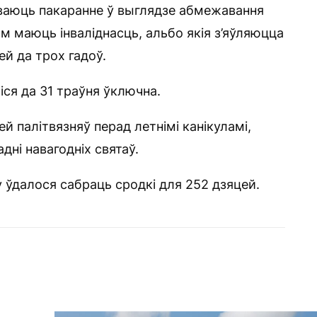
бываюць пакаранне ў выглядзе абмежавання
ым маюць інваліднасць, альбо якія з’яўляюцца
й да трох гадоў.
іся да 31 траўня ўключна.
й палітвязняў перад летнімі канікуламі,
дні навагодніх святаў.
у ўдалося сабраць сродкі для 252 дзяцей.