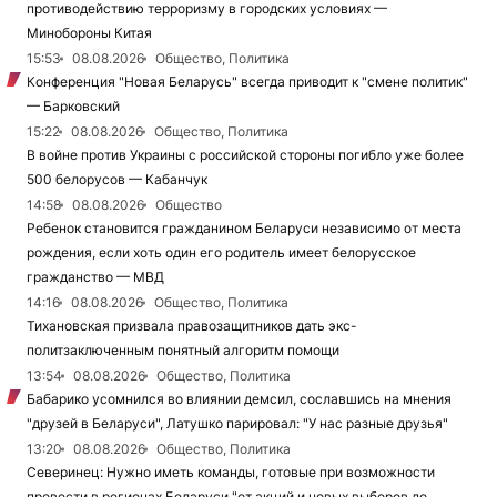
противодействию терроризму в городских условиях —
Минобороны Китая
15:53
08.08.2026
Общество, Политика
Конференция "Новая Беларусь" всегда приводит к "смене политик"
— Барковский
15:22
08.08.2026
Общество, Политика
В войне против Украины с российской стороны погибло уже более
500 белорусов — Кабанчук
14:58
08.08.2026
Общество
Ребенок становится гражданином Беларуси независимо от места
рождения, если хоть один его родитель имеет белорусское
гражданство — МВД
14:16
08.08.2026
Общество, Политика
Тихановская призвала правозащитников дать экс-
политзаключенным понятный алгоритм помощи
13:54
08.08.2026
Общество, Политика
Бабарико усомнился во влиянии демсил, сославшись на мнения
"друзей в Беларуси", Латушко парировал: "У нас разные друзья"
13:20
08.08.2026
Общество, Политика
Северинец: Нужно иметь команды, готовые при возможности
провести в регионах Беларуси "от акций и новых выборов до