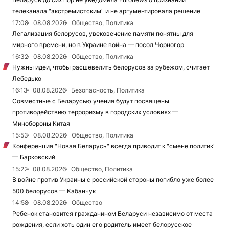
телеканала "экстремистским" и не аргументировала решение
17:08
08.08.2026
Общество, Политика
Легализация белорусов, увековечение памяти понятны для
мирного времени, но в Украине война — посол Чорногор
16:32
08.08.2026
Общество, Политика
Нужны идеи, чтобы расшевелить белорусов за рубежом, считает
Лебедько
16:13
08.08.2026
Безопасность, Политика
Совместные с Беларусью учения будут посвящены
противодействию терроризму в городских условиях —
Минобороны Китая
15:53
08.08.2026
Общество, Политика
Конференция "Новая Беларусь" всегда приводит к "смене политик"
— Барковский
15:22
08.08.2026
Общество, Политика
В войне против Украины с российской стороны погибло уже более
500 белорусов — Кабанчук
14:58
08.08.2026
Общество
Ребенок становится гражданином Беларуси независимо от места
рождения, если хоть один его родитель имеет белорусское