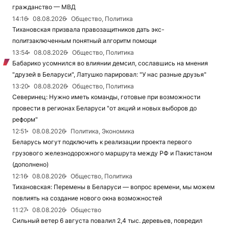
гражданство — МВД
14:16
08.08.2026
Общество, Политика
Тихановская призвала правозащитников дать экс-
политзаключенным понятный алгоритм помощи
13:54
08.08.2026
Общество, Политика
Бабарико усомнился во влиянии демсил, сославшись на мнения
"друзей в Беларуси", Латушко парировал: "У нас разные друзья"
13:20
08.08.2026
Общество, Политика
Северинец: Нужно иметь команды, готовые при возможности
провести в регионах Беларуси "от акций и новых выборов до
реформ"
12:51
08.08.2026
Политика, Экономика
Беларусь могут подключить к реализации проекта первого
грузового железнодорожного маршрута между РФ и Пакистаном
(дополнено)
12:16
08.08.2026
Общество, Политика
Тихановская: Перемены в Беларуси — вопрос времени, мы можем
повлиять на создание нового окна возможностей
11:27
08.08.2026
Общество
Сильный ветер 6 августа повалил 2,4 тыс. деревьев, повредил