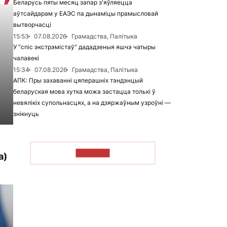
Беларусь пяты месяц запар з'яўляецца
аўтсайдарам у ЕАЭС па дынаміцы прамысловай
вытворчасці
15:53
07.08.2026
Грамадства, Палітыка
У "спіс экстрэмістаў" дададзеныя яшчэ чатыры
чалавекі
15:34
07.08.2026
Грамадства, Палітыка
АПК: Пры захаванні цяперашніх тэндэнцый
беларуская мова хутка можа застацца толькі ў
невялікіх супольнасцях, а на дзяржаўным узроўні —
знікнуць
ЧЫТАЦЬ
а)