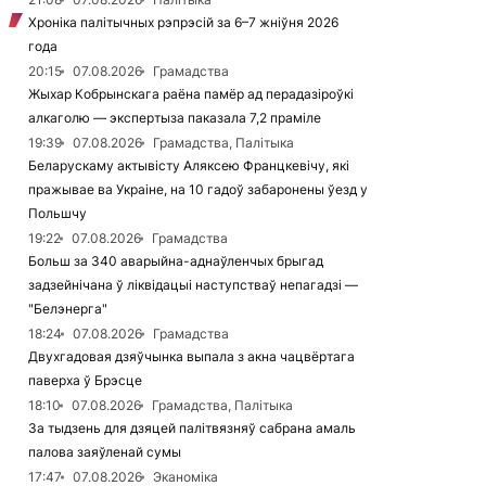
Хроніка палітычных рэпрэсій за 6–7 жніўня 2026
года
20:15
07.08.2026
Грамадства
Жыхар Кобрынскага раёна памёр ад перадазіроўкі
алкаголю — экспертыза паказала 7,2 праміле
19:39
07.08.2026
Грамадства, Палітыка
Беларускаму актывісту Аляксею Францкевічу, які
пражывае ва Украіне, на 10 гадоў забаронены ўезд у
Польшчу
19:22
07.08.2026
Грамадства
Больш за 340 аварыйна-аднаўленчых брыгад
задзейнічана ў ліквідацыі наступстваў непагадзі —
"Белэнерга"
18:24
07.08.2026
Грамадства
Двухгадовая дзяўчынка выпала з акна чацвёртага
паверха ў Брэсце
18:10
07.08.2026
Грамадства, Палітыка
За тыдзень для дзяцей палітвязняў сабрана амаль
палова заяўленай сумы
17:47
07.08.2026
Эканоміка