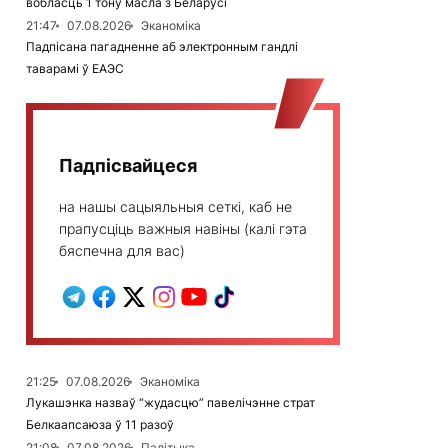
вобласць 1 тону масла з Беларусі
21:47
07.08.2026
Эканоміка
Падпісана пагадненне аб электронным гандлі
таварамі ў ЕАЭС
Падпісвайцеся
на нашы сацыяльныя сеткі, каб не
прапусціць важныя навіны (калі гэта
бяспечна для вас)
21:25
07.08.2026
Эканоміка
Лукашэнка назваў “жудасцю” павелічэнне страт
Белкаапсаюза ў 11 разоў
21:08
07.08.2026
Палітыка