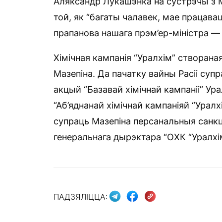
Аляксандр Лукашэнка на сустрэчы з М
той, як “багаты чалавек, мае працавац
прапанова нашага прэм’ер-міністра 
Хімічная кампанія “Уралхім” створана
Мазепіна. Да пачатку вайны Расіі су
акцый “Базавай хімічнай кампаніі” Ура
“Аб’яднанай хімічнай кампаніяй “Уралх
супраць Мазепіна персанальныя санкц
генеральнага дырэктара “ОХК “Уралхім”
ПАДЗЯЛІЦЦА: