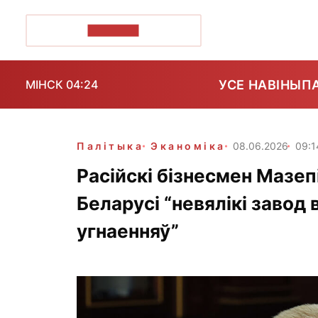
ПОЗІРК+
УСЕ НАВІНЫ
П
МІНСК 04:24
Палітыка
Эканоміка
08.06.2026
09:1
Расійскі бізнесмен Мазеп
Беларусі “невялікі заво
угнаенняў”