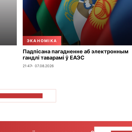
ЭКАНОМІКА
Падпісана пагадненне аб электронным
гандлі таварамі ў ЕАЭС
21:47
07.08.2026
ПАКАЗАЦЬ БОЛЬШ