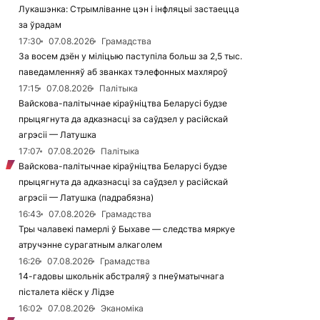
Лукашэнка: Стрымліванне цэн і інфляцыі застаецца
за ўрадам
17:30
07.08.2026
Грамадства
За восем дзён у міліцыю паступіла больш за 2,5 тыс.
паведамленняў аб званках тэлефонных махляроў
17:15
07.08.2026
Палітыка
Вайскова-палітычнае кіраўніцтва Беларусі будзе
прыцягнута да адказнасці за саўдзел у расійскай
агрэсіі — Латушка
17:07
07.08.2026
Палітыка
Вайскова-палітычнае кіраўніцтва Беларусі будзе
прыцягнута да адказнасці за саўдзел у расійскай
агрэсіі — Латушка (падрабязна)
16:43
07.08.2026
Грамадства
Тры чалавекі памерлі ў Быхаве — следства мяркуе
атручэнне сурагатным алкаголем
16:26
07.08.2026
Грамадства
14-гадовы школьнік абстраляў з пнеўматычнага
пісталета кіёск у Лідзе
16:02
07.08.2026
Эканоміка