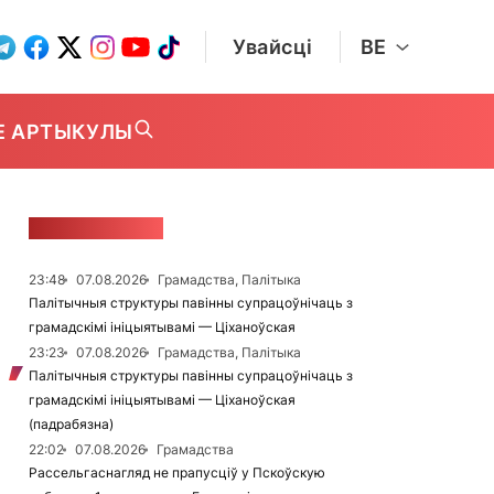
Увайсці
BE
Е АРТЫКУЛЫ
СТУЖКА НАВІН
23:48
07.08.2026
Грамадства, Палітыка
Палітычныя структуры павінны супрацоўнічаць з
грамадскімі ініцыятывамі — Ціханоўская
23:23
07.08.2026
Грамадства, Палітыка
Палітычныя структуры павінны супрацоўнічаць з
грамадскімі ініцыятывамі — Ціханоўская
(падрабязна)
22:02
07.08.2026
Грамадства
Рассельгаснагляд не прапусціў у Пскоўскую