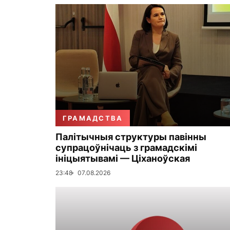
ГРАМАДСТВА
Палітычныя структуры павінны
супрацоўнічаць з грамадскімі
ініцыятывамі — Ціханоўская
23:48
07.08.2026