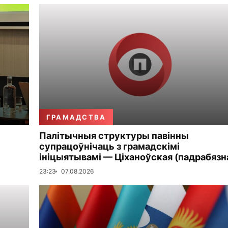
ГРАМАДСТВА
Палітычныя структуры павінны
супрацоўнічаць з грамадскімі
ініцыятывамі — Ціханоўская (падрабязн
23:23
07.08.2026