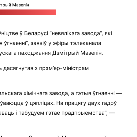
трый Мазепін
ба Аляксандра Лукашэнкі
іцтве ў Беларусі “невялікага завода”, які
ўгнаенні”, заявіў у эфіры тэлеканала
рускага паходжання Дзмітрый Мазепін.
 дасягнутая з прэм’ер-міністрам
льскага хімічнага завода, а гэтыя ўгнаенні —
ўваюцца ў цяпліцах. На працягу двух гадоў
таваць і пабудуем гэтае прадпрыемства”, —