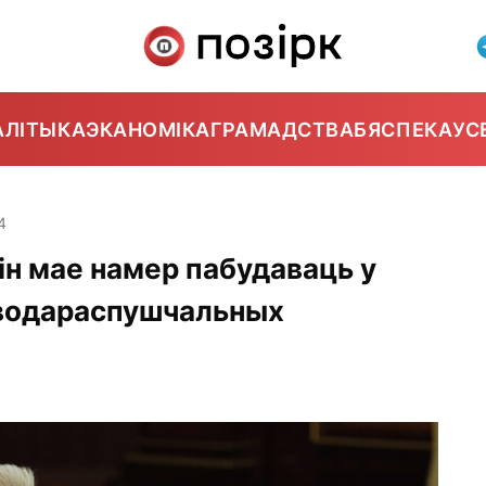
АЛІТЫКА
ЭКАНОМІКА
ГРАМАДСТВА
БЯСПЕКА
УС
4
ін мае намер пабудаваць у
д водараспушчальных