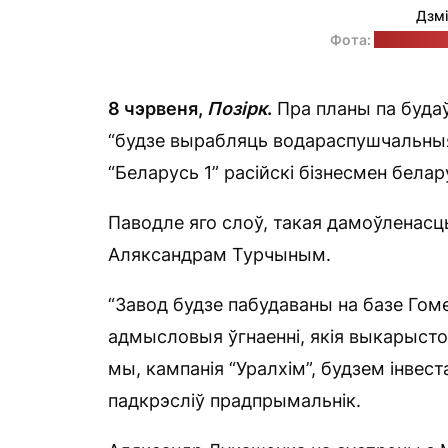
Дзмі
Фота:
прэс-служ
8 чэрвеня,
Позірк
.
Пра планы па будаўн
“будзе вырабляць водараспушчальныя 
“Беларусь 1” расійскі бізнесмен бела
Паводле яго слоў, такая дамоўленасць
Аляксандрам Турчыным.
“Завод будзе пабудаваны на базе Гоме
адмысловыя ўгнаенні, якія выкарысто
мы, кампанія “Уралхім”, будзем інвес
падкрэсліў прадпрымальнік.