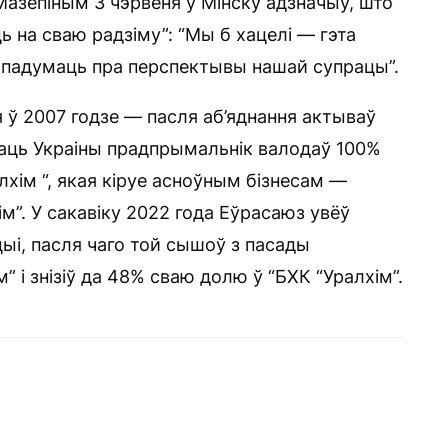
азепіным 3 чэрвеня ў Мінску адзначыў, што
ь на сваю радзіму”: “Мы б хацелі — гэта
— падумаць пра перспектывы нашай супрацы”.
я ў 2007 годзе — пасля аб’яднання актываў
праць Украіны прадпрымальнік валодаў 100%
лхім “, якая кіруе асноўным бізнесам —
ім”. У сакавіку 2022 года Еўрасаюз увёў
ыі, пасля чаго той сышоў з пасады
 і знізіў да 48% сваю долю ў “БХК “Уралхім”.