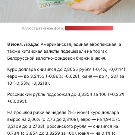
Иллюстративное фото:
Omid Armin / unsplash.com
8 июня,
Позірк
.
Американская, единая европейская, а
также китайская валюты подешевели на торгах
Белорусской валютно-фондовой биржи 8 июня.
Курс доллара снизился до 2,8055 рубля (-0,4%; -0,0114),
евро — до 3,2453 (-0,86%; -0,028), юаня — до 4,1287 за
10 (-0,53%; -0,0218).
Российский рубль подорожал до 3,8354 за 100 (+0,25%;
+0,0095).
На прошлой рабочей неделе (1–5 июня) курс доллара
вырос на 2,06% (с 2,76 до 2,8169), евро — на 1,94% (с
3,2109 до 3,2733); российского рубля — снизился на
0,73% (с 3,854 до 3,8259 за 100), юаня — на 0,1% (с