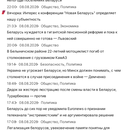
непогоды поселениях Беларуси
22:00
08.08.2026
Общество, Политика
Вячорка: Интерес к конференции "Новая Беларусь" определяет
нашу субъектность
21:33
08.08.2026
Общество, Экономика
Беларусь нуждается в гигантской пенсионной реформе и пока к
ней совершенно не готова — Львовский
20:06
08.08.2026
Общество
В Белыничском районе 22-летний мотоциклист погиб от
столкновения с грузовиком КамАЗ
19:14
08.08.2026
Безопасность, Политика
Украина не угрожает Беларуси, но Минск должен понимать, с чем
столкнется в случае присоединения к войне — Демченко
18:46
08.08.2026
Общество, Политика
Дедок за жесткую люстрацию после смены власти в Беларуси,
Турарбекова — против
17:43
08.08.2026
Политика
Беларусь до сих пор не уведомила Euronews о признании
телеканала "экстремистским" и не аргументировала решение
17:08
08.08.2026
Общество, Политика
Легализация белорусов, увековечение памяти понятны для