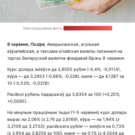
Ілюстрацыйнае фота:
Omid Armin / unsplash.com
8 чэрвеня,
Позірк
.
Амерыканская, агульная
еўрапейская, а таксама кітайская валюты патаннелі на
таргах Беларускай валютна-фондавай біржы 8 чэрвеня.
Курс долара знізіўся да 2,8055 рубля (-0,4%; -0,0114),
еўра — да 3,2453 (-0,86%; -0,028), юаня — да 4,1287 за
10 (-0,53%; -0,0218).
Расійскі рубель падаражэў да 3,8354 за 100 (+0,25%;
+0,0095).
На мінулым працоўным тыдні (1–5 чэрвеня) курс долара
вырас на 2,06% (з 2,76 да 2,8169), еўра — на 1,94% (з
3,2109 да 3,2733); расійскага рубля — знізіўся на 0,73%
(з 3,854 да 3,8259 за 100), юаня — на 0,1% (з 4,0544 да