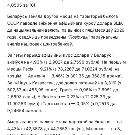
4,0505 за 10).
Беларусь заняла другое месца на тэрыторыі былога
СССР паводле зніжэння афіцыйнага курсу долара ЗША
да нацыянальнай валюты па выніках пяці месяцаў 2026
года, сведчыць праведзены
“Позіркам”
параўнальны
аналіз каціровак цэнтрабанкаў.
За гэты перыяд афіцыйны курс долара ў Беларусі
знізіўся на 4,93% (з 2,9027 да 2,7596 рубля). На першым
месцы Расія — 9,21% (з 78,2267 да 71,0224 рубля), на
трэцім — Арменія — 3,46% (з 381,36 да 368,18 драма).
За імі ідуць Казахстан, дзе долар патаннеў на 3,31% (з
502,57 да 485,95 тэнге), Грузія — 0,96% (з 2,6951 да
2,6693 лары), Узбекістан — 0,23% (з 12.025,33 да
11.997,83 сума) і Таджыкістан — 0,05% (з 9,2513 да
9,24654 самані).
Амерыканская валюта стала даражэй ва Украіне — на
4,43% (з 42,3878 да 44,2653 грыўні), Малдове — на 3,