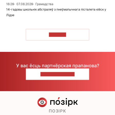
16:26
07.08.2026
Грамадства
14-гадовы школьнік абстраляў з пнеўматычнага пісталета кіёск у
Лідзе
ЧЫТАЦЬ
У вас ёсць партнёрская прапанова?
НАПІШЫЦЕ НАМ
ПОЗІРК