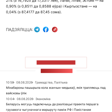
21% (з 16,7925 да 17,3317 лея), Латвіі, Літве, Эстоніі — на
0,90% (з 0,8511 да 0,8588 еўра) і Кыргызстане — на
0,04% (з 87,4177 да 87,45 сома).
ПАДЗЯЛІЦЦА:
ПАКАЗАЦЬ БОЛЬШ
СТУЖКА НАВІН
10:58
08.08.2026
Грамадства, Палітыка
Мінабароны пашырыла кола жанчын-медыкаў, якія трапляюць пад
вайсковы ўлік
10:04
08.08.2026
Эканоміка
Беларусь могуць падключыць да рэалізацыі праекта першага
грузавога чыгуначнага маршруту паміж РФ і Пакістанам