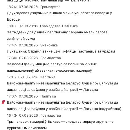
ліквідацыі наступстваў непагадзі — "Белэнерга"
18:24
07.08.2026
Грамадства
Двухгадовая дзяўчынка выпала з акна чацвёртага паверха ў
Брэсце
18:10
07.08.2026
Грамадства, Палітыка
За тыдзень для дзяцей палітвязняў сабрана амаль палова
заяўленай сумы
17:47
07.08.2026
Эканоміка
Лукашэнка: Стрымліванне цэн і інфляцыі застаецца за ўрадам
17:30
07.08.2026
Грамадства
За восем дзён у міліцыю паступіла больш за 2,5 тыс.
паведамленняў аб званках тэлефонных махляроў
17:15
07.08.2026
Палітыка
Вайскова-палітычнае кіраўніцтва Беларусі будзе прыцягнута да
адказнасці за саўдзел у расійскай агрэсіі — Латушка
17:07
07.08.2026
Палітыка
Вайскова-палітычнае кіраўніцтва Беларусі будзе прыцягнута да
адказнасці за саўдзел у расійскай агрэсіі — Латушка (падрабязна)
16:43
07.08.2026
Грамадства
Тры чалавекі памерлі ў Быхаве — следства мяркуе атручэнне
сурагатным алкаголем