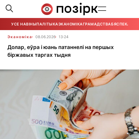
УСЕ НАВІНЫ
ПАЛІТЫКА
ЭКАНОМІКА
ГРАМАДСТВА
БЯСПЕКА
УСЕ
Эканоміка
08.06.2026
13:24
Долар, еўра і юань патаннелі на першых
біржавых таргах тыдня