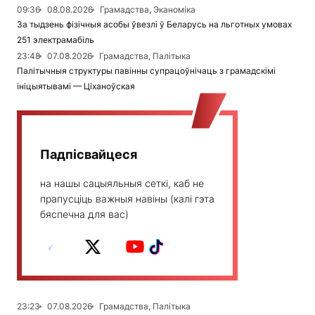
09:36
08.08.2026
Грамадства, Эканоміка
За тыдзень фізічныя асобы ўвезлі ў Беларусь на льготных умовах
251 электрамабіль
23:48
07.08.2026
Грамадства, Палітыка
Палітычныя структуры павінны супрацоўнічаць з грамадскімі
ініцыятывамі — Ціханоўская
Падпісвайцеся
на нашы сацыяльныя сеткі, каб не
прапусціць важныя навіны (калі гэта
бяспечна для вас)
23:23
07.08.2026
Грамадства, Палітыка