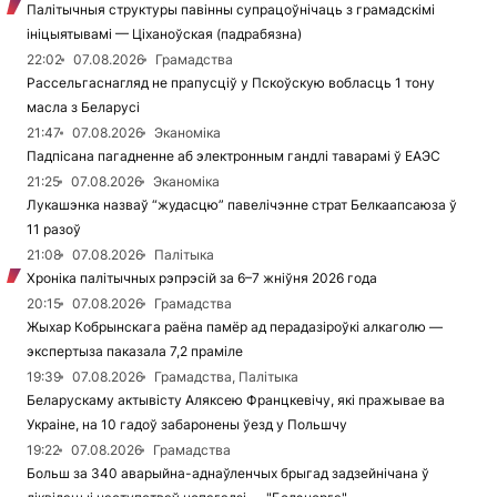
Палітычныя структуры павінны супрацоўнічаць з грамадскімі
ініцыятывамі — Ціханоўская (падрабязна)
22:02
07.08.2026
Грамадства
Рассельгаснагляд не прапусціў у Пскоўскую вобласць 1 тону
масла з Беларусі
21:47
07.08.2026
Эканоміка
Падпісана пагадненне аб электронным гандлі таварамі ў ЕАЭС
21:25
07.08.2026
Эканоміка
Лукашэнка назваў “жудасцю” павелічэнне страт Белкаапсаюза ў
11 разоў
21:08
07.08.2026
Палітыка
Хроніка палітычных рэпрэсій за 6–7 жніўня 2026 года
20:15
07.08.2026
Грамадства
Жыхар Кобрынскага раёна памёр ад перадазіроўкі алкаголю —
экспертыза паказала 7,2 праміле
19:39
07.08.2026
Грамадства, Палітыка
Беларускаму актывісту Аляксею Францкевічу, які пражывае ва
Украіне, на 10 гадоў забаронены ўезд у Польшчу
19:22
07.08.2026
Грамадства
Больш за 340 аварыйна-аднаўленчых брыгад задзейнічана ў