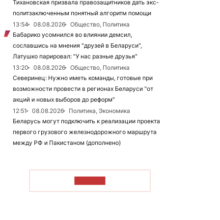
Тихановская призвала правозащитников дать экс-
политзаключенным понятный алгоритм помощи
13:54
08.08.2026
Общество, Политика
Бабарико усомнился во влиянии демсил,
сославшись на мнения "друзей в Беларуси",
Латушко парировал: "У нас разные друзья"
13:20
08.08.2026
Общество, Политика
Северинец: Нужно иметь команды, готовые при
возможности провести в регионах Беларуси "от
акций и новых выборов до реформ"
12:51
08.08.2026
Политика, Экономика
Беларусь могут подключить к реализации проекта
первого грузового железнодорожного маршрута
между РФ и Пакистаном (дополнено)
ЧИТАТЬ