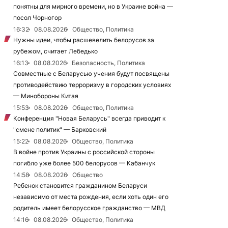
понятны для мирного времени, но в Украине война —
посол Чорногор
16:32
08.08.2026
Общество, Политика
Нужны идеи, чтобы расшевелить белорусов за
рубежом, считает Лебедько
16:13
08.08.2026
Безопасность, Политика
Совместные с Беларусью учения будут посвящены
противодействию терроризму в городских условиях
— Минобороны Китая
15:53
08.08.2026
Общество, Политика
Конференция "Новая Беларусь" всегда приводит к
"смене политик" — Барковский
15:22
08.08.2026
Общество, Политика
В войне против Украины с российской стороны
погибло уже более 500 белорусов — Кабанчук
14:58
08.08.2026
Общество
Ребенок становится гражданином Беларуси
независимо от места рождения, если хоть один его
родитель имеет белорусское гражданство — МВД
14:16
08.08.2026
Общество, Политика