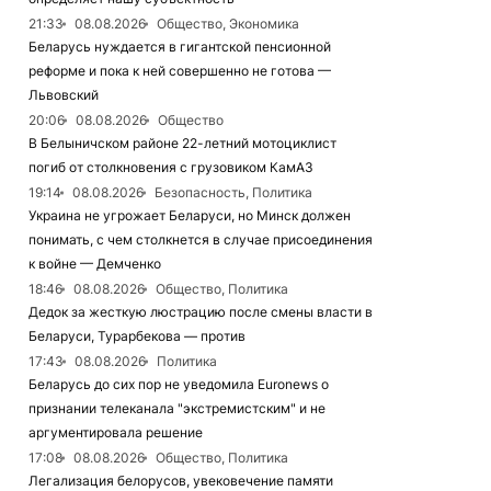
21:33
08.08.2026
Общество, Экономика
Беларусь нуждается в гигантской пенсионной
реформе и пока к ней совершенно не готова —
Львовский
20:06
08.08.2026
Общество
В Белыничском районе 22-летний мотоциклист
погиб от столкновения с грузовиком КамАЗ
19:14
08.08.2026
Безопасность, Политика
Украина не угрожает Беларуси, но Минск должен
понимать, с чем столкнется в случае присоединения
к войне — Демченко
18:46
08.08.2026
Общество, Политика
Дедок за жесткую люстрацию после смены власти в
Беларуси, Турарбекова — против
17:43
08.08.2026
Политика
Беларусь до сих пор не уведомила Euronews о
признании телеканала "экстремистским" и не
аргументировала решение
17:08
08.08.2026
Общество, Политика
Легализация белорусов, увековечение памяти