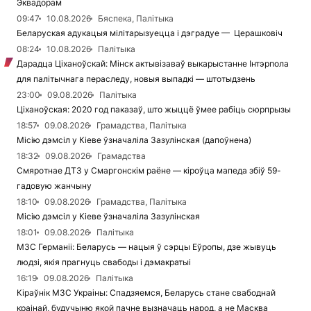
Эквадорам
09:47
10.08.2026
Бяспека, Палітыка
Беларуская адукацыя мілітарызуецца і дэградуе — Церашковіч
08:24
10.08.2026
Палітыка
Дарадца Ціханоўскай: Мінск актывізаваў выкарыстанне Інтэрпола
для палітычнага пераследу, новыя выпадкі — штотыдзень
23:00
09.08.2026
Палітыка
Ціханоўская: 2020 год паказаў, што жыццё ўмее рабіць сюрпрызы
18:57
09.08.2026
Грамадства, Палітыка
Місію дэмсіл у Кіеве ўзначаліла Зазулінская (дапоўнена)
18:32
09.08.2026
Грамадства
Смяротнае ДТЗ у Смаргонскім раёне — кіроўца мапеда збіў 59-
гадовую жанчыну
18:10
09.08.2026
Грамадства, Палітыка
Місію дэмсіл у Кіеве ўзначаліла Зазулінская
18:01
09.08.2026
Палітыка
МЗС Германіі: Беларусь — нацыя ў сэрцы Еўропы, дзе жывуць
людзі, якія прагнуць свабоды і дэмакратыі
16:19
09.08.2026
Палітыка
Кіраўнік МЗС Украіны: Спадзяемся, Беларусь стане свабоднай
краінай, будучыню якой пачне вызначаць народ, а не Масква