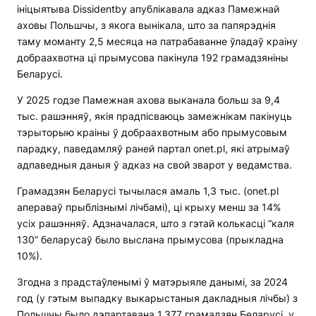
ініцыятыва Dissidentby апублікавала адказ Памежнай
аховы Польшчы, з якога вынікала, што за папярэднія
таму моманту 2,5 месяца на патрабаванне ўладаў краіну
добраахвотна ці прымусова пакінула 192 грамадзяніны
Беларусі.
У 2025 годзе Памежная ахова выканала больш за 9,4
тыс. рашэнняў, якія прадпісваюць замежнікам пакінуць
тэрыторыю краіны ў добраахвотным або прымусовым
парадку, паведамляў раней партал onet.pl, які атрымаў
адпаведныя даныя ў адказ на свой зварот у ведамства.
Грамадзян Беларусі тычылася амаль 1,3 тыс. (onet.pl
апераваў прыблізнымі лічбамі), ці крыху менш за 14%
усіх рашэнняў. Адзначалася, што з гэтай колькасці “каля
130” беларусаў было выслана прымусова (прыкладна
10%).
Згодна з прадстаўленымі ў матэрыяле данымі, за 2024
год (у гэтым выпадку выкарыстаныя дакладныя лічбы) з
Польшчы было дэпартавана 1.377 грамадзян Беларусі, у