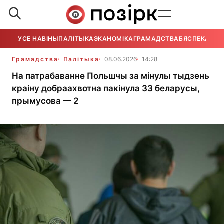
УСЕ НАВІНЫ
ПАЛІТЫКА
ЭКАНОМІКА
ГРАМАДСТВА
БЯСПЕКА
УСЕ
Грамадства
Палітыка
08.06.2026
14:28
На патрабаванне Польшчы за мінулы тыдзень
краіну добраахвотна пакінула 33 беларусы,
прымусова — 2