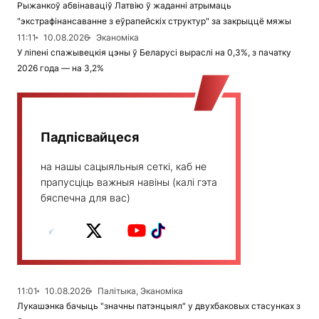
Рыжанкоў абвінаваціў Латвію ў жаданні атрымаць
"экстрафінансаванне з еўрапейскіх структур" за закрыццё мяжы
11:11
10.08.2026
Эканоміка
У ліпені спажывецкія цэны ў Беларусі выраслі на 0,3%, з пачатку
2026 года — на 3,2%
Падпісвайцеся
на нашы сацыяльныя сеткі, каб не
прапусціць важныя навіны (калі гэта
бяспечна для вас)
11:01
10.08.2026
Палітыка, Эканоміка
Лукашэнка бачыць "значны патэнцыял" у двухбаковых стасунках з