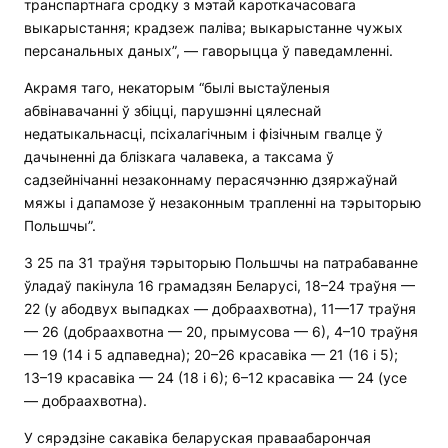
транспартнага сродку з мэтай кароткачасовага
выкарыстання; крадзеж паліва; выкарыстанне чужых
персанальных даных”, — гаворыцца ў паведамленні.
Акрамя таго, некаторым “былі выстаўленыя
абвінавачанні ў збіцці, парушэнні цялеснай
недатыкальнасці, псіхалагічным і фізічным гвалце ў
дачыненні да блізкага чалавека, а таксама ў
садзейнічанні незаконнаму перасячэнню дзяржаўнай
мяжы і дапамозе ў незаконным трапленні на тэрыторыю
Польшчы”.
З 25 па 31 траўня тэрыторыю Польшчы на патрабаванне
ўладаў пакінула 16 грамадзян Беларусі, 18–24 траўня —
22 (у абодвух выпадках — добраахвотна), 11—17 траўня
— 26 (добраахвотна — 20, прымусова — 6), 4–10 траўня
— 19 (14 і 5 адпаведна); 20–26 красавіка — 21 (16 і 5);
13–19 красавіка — 24 (18 і 6); 6–12 красавіка — 24 (усе
— добраахвотна).
У сярэдзіне сакавіка беларуская праваабарончая