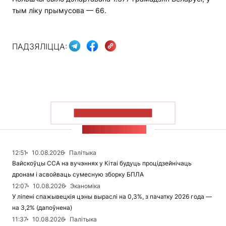
тым ліку прымусова — 66.
ПАДЗЯЛІЦЦА:
ПАКАЗАЦЬ БОЛЬШ
СТУЖКА НАВІН
12:51
10.08.2026
Палітыка
Вайскоўцы ССА на вучэннях у Кітаі будуць процідзейнічаць
дронам і асвойваць сумесную зборку БПЛА
12:07
10.08.2026
Эканоміка
У ліпені спажывецкія цэны выраслі на 0,3%, з пачатку 2026 года —
на 3,2% (дапоўнена)
11:37
10.08.2026
Палітыка