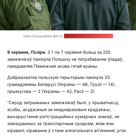
Ілюстрацыйнае фота:
Памежная ахова Польшчы
8 чэрвеня,
Позірк
.
З 1 па 7 чэрвеня больш за 220
замежнікаў пакінула Польшчу на патрабаванне ўладаў,
паведамляе Памежная ахова гэтай краіны.
Добраахвотна польскую тэрыторыю пакінула 33
грамадзяніны Беларусі (Украіны — 48, Грузіі — 14),
прымусова — 2 (Украіны — 42, Расіі — 2).
“Сярод затрыманых замежнікаў былі, у прыватнасці,
асобы, асуджаныя за неаднаразовыя крадзяжы;
выкарыстанне рэгістрацыйных нумарных знакаў, не
замацаваных за транспартным сродкам, якім яны
кіравалі; кіраванне ў стане алкагольнага ап’янення; угон