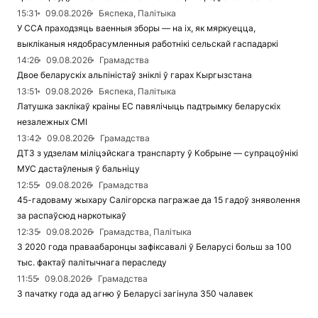
15:31
09.08.2026
Бяспека, Палітыка
У ССА праходзяць ваенныя зборы — на іх, як мяркуецца,
выкліканыя нядобрасумленныя работнікі сельскай гаспадаркі
14:26
09.08.2026
Грамадства
Двое беларускіх альпіністаў зніклі ў гарах Кыргызстана
13:51
09.08.2026
Бяспека, Палітыка
Латушка заклікаў краіны ЕС павялічыць падтрымку беларускіх
незалежных СМІ
13:42
09.08.2026
Грамадства
ДТЗ з удзелам міліцэйскага транспарту ў Кобрыне — супрацоўнікі
МУС дастаўленыя ў бальніцу
12:55
09.08.2026
Грамадства
45-гадоваму жыхару Салігорска пагражае да 15 гадоў зняволення
за распаўсюд наркотыкаў
12:35
09.08.2026
Грамадства, Палітыка
З 2020 года праваабаронцы зафіксавалі ў Беларусі больш за 100
тыс. фактаў палітычнага пераследу
11:55
09.08.2026
Грамадства
З пачатку года ад агню ў Беларусі загінула 350 чалавек