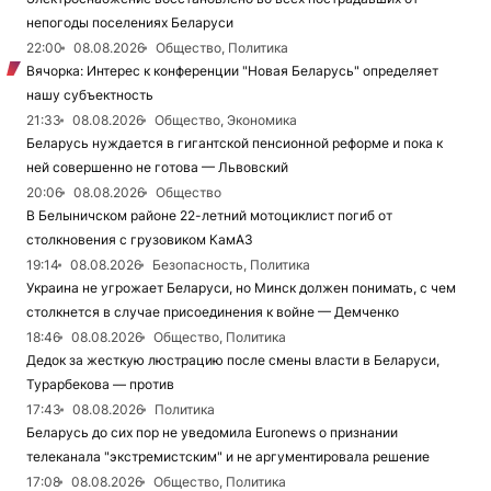
непогоды поселениях Беларуси
22:00
08.08.2026
Общество, Политика
Вячорка: Интерес к конференции "Новая Беларусь" определяет
нашу субъектность
21:33
08.08.2026
Общество, Экономика
Беларусь нуждается в гигантской пенсионной реформе и пока к
ней совершенно не готова — Львовский
20:06
08.08.2026
Общество
В Белыничском районе 22-летний мотоциклист погиб от
столкновения с грузовиком КамАЗ
19:14
08.08.2026
Безопасность, Политика
Украина не угрожает Беларуси, но Минск должен понимать, с чем
столкнется в случае присоединения к войне — Демченко
18:46
08.08.2026
Общество, Политика
Дедок за жесткую люстрацию после смены власти в Беларуси,
Турарбекова — против
17:43
08.08.2026
Политика
Беларусь до сих пор не уведомила Euronews о признании
телеканала "экстремистским" и не аргументировала решение
17:08
08.08.2026
Общество, Политика