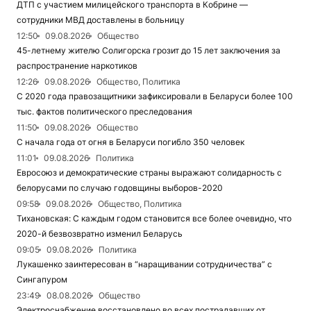
ДТП с участием милицейского транспорта в Кобрине —
сотрудники МВД доставлены в больницу
12:50
09.08.2026
Общество
45-летнему жителю Солигорска грозит до 15 лет заключения за
распространение наркотиков
12:26
09.08.2026
Общество, Политика
С 2020 года правозащитники зафиксировали в Беларуси более 100
тыс. фактов политического преследования
11:50
09.08.2026
Общество
С начала года от огня в Беларуси погибло 350 человек
11:01
09.08.2026
Политика
Евросоюз и демократические страны выражают солидарность с
белорусами по случаю годовщины выборов-2020
09:58
09.08.2026
Общество, Политика
Тихановская: С каждым годом становится все более очевидно, что
2020-й безвозвратно изменил Беларусь
09:05
09.08.2026
Политика
Лукашенко заинтересован в “наращивании сотрудничества” с
Сингапуром
23:49
08.08.2026
Общество
Электроснабжение восстановлено во всех пострадавших от