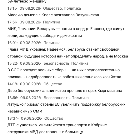
59-летнюю женщину
18:15
09.08.2026
Общество, Политика
Миссию демсил в Киеве возглавила Зазулинская
17:51
09.08.2026
Политика
МИД Германии: Беларусь — нация в сердце Европы, где живут
люди, жаждущие свободы и демократии
16:01
09.08.2026
Политика
Глава МИД Украины: Надеемся, Беларусь станет свободной
страной, будущее которой начнет определять народ, а не Москва
15:22
09.08.2026
Безопасность, Политика
В ССО проходят военные сборы — на них предположительно
призваны недобросовестные работники сельского хозяйства
14:18
09.08.2026
Общество
Двое белорусских альпинистов пропало в горах Кыргызстана
13:56
09.08.2026
Безопасность, Политика
Латушко призвал страны ЕС увеличить поддержку белорусских
независимых СМИ
13:34
09.08.2026
Общество
ДТП с участием милицейского транспорта в Кобрине —
сотрудники МВД доставлены в больницу