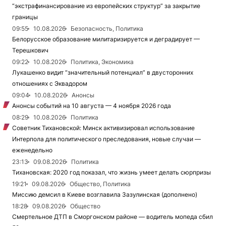
“экстрафинансирование из европейских структур” за закрытие
границы
09:55
10.08.2026
Безопасность, Политика
Белорусское образование милитаризируется и деградирует —
Терешкович
09:22
10.08.2026
Политика, Экономика
Лукашенко видит “значительный потенциал” в двусторонних
отношениях с Эквадором
09:04
10.08.2026
Анонсы
Анонсы событий на 10 августа — 4 ноября 2026 года
08:29
10.08.2026
Политика
Советник Тихановской: Минск активизировал использование
Интерпола для политического преследования, новые случаи —
еженедельно
23:13
09.08.2026
Политика
Тихановская: 2020 год показал, что жизнь умеет делать сюрпризы
19:21
09.08.2026
Общество, Политика
Миссию демсил в Киеве возглавила Зазулинская (дополнено)
18:28
09.08.2026
Общество
Смертельное ДТП в Сморгонском районе — водитель мопеда сбил