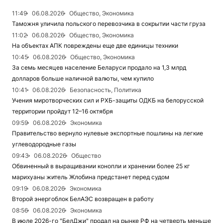
11:49
06.08.2026
Общество, Экономика
Таможня уличила польского перевозчика в сокрытии части груза
11:02
06.08.2026
Общество, Экономика
На объектах АПК повреждены еще две единицы техники
10:45
06.08.2026
Общество, Экономика
За семь месяцев население Беларуси продало на 1,3 млрд
долларов больше наличной валюты, чем купило
10:41
06.08.2026
Безопасность, Политика
Учения миротворческих сил и РХБ-защиты ОДКБ на белорусской
территории пройдут 12–16 октября
09:59
06.08.2026
Экономика
Правительство вернуло нулевые экспортные пошлины на легкие
углеводородные газы
09:43
06.08.2026
Общество
Обвиненный в выращивании конопли и хранении более 25 кг
марихуаны житель Жлобина предстанет перед судом
09:19
06.08.2026
Экономика
Второй энергоблок БелАЭС возвращен в работу
08:56
06.08.2026
Экономика
В июле 2026-го "БелДжи" продал на рынке РФ на четверть меньше