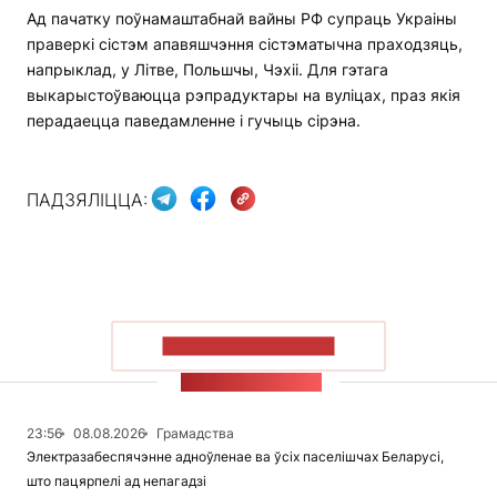
Ад пачатку поўнамаштабнай вайны РФ супраць Украіны
праверкі сістэм апавяшчэння сістэматычна праходзяць,
напрыклад, у Літве, Польшчы, Чэхіі. Для гэтага
выкарыстоўваюцца рэпрадуктары на вуліцах, праз якія
перадаецца паведамленне і гучыць сірэна.
ПАДЗЯЛІЦЦА:
ПАКАЗАЦЬ БОЛЬШ
СТУЖКА НАВІН
23:56
08.08.2026
Грамадства
Электразабеспячэнне адноўленае ва ўсіх паселішчах Беларусі,
што пацярпелі ад непагадзі