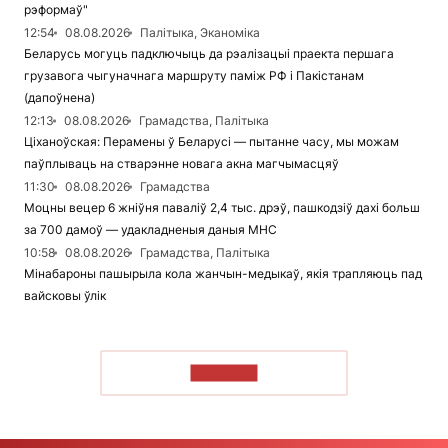
рэформаў"
12:54
08.08.2026
Палітыка, Эканоміка
Беларусь могуць падключыць да рэалізацыі праекта першага
грузавога чыгуначнага маршруту паміж РФ і Пакістанам
(дапоўнена)
12:13
08.08.2026
Грамадства, Палітыка
Ціханоўская: Перамены ў Беларусі — пытанне часу, мы можам
паўплываць на стварэнне новага акна магчымасцяў
11:30
08.08.2026
Грамадства
Моцны вецер 6 жніўня паваліў 2,4 тыс. дрэў, пашкодзіў дахі больш
за 700 дамоў — удакладненыя даныя МНС
10:58
08.08.2026
Грамадства, Палітыка
Мінабароны пашырыла кола жанчын-медыкаў, якія трапляюць пад
вайсковы ўлік
ЧЫТАЦЬ