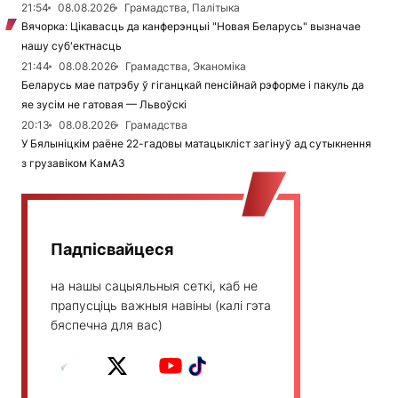
21:54
08.08.2026
Грамадства, Палітыка
Вячорка: Цікавасць да канферэнцыі "Новая Беларусь" вызначае
нашу суб'ектнасць
21:44
08.08.2026
Грамадства, Эканоміка
Беларусь мае патрэбу ў гіганцкай пенсійнай рэформе і пакуль да
яе зусім не гатовая — Львоўскі
20:13
08.08.2026
Грамадства
У Бялыніцкім раёне 22-гадовы матацыкліст загінуў ад сутыкнення
з грузавіком КамАЗ
Падпісвайцеся
на нашы сацыяльныя сеткі, каб не
прапусціць важныя навіны (калі гэта
бяспечна для вас)