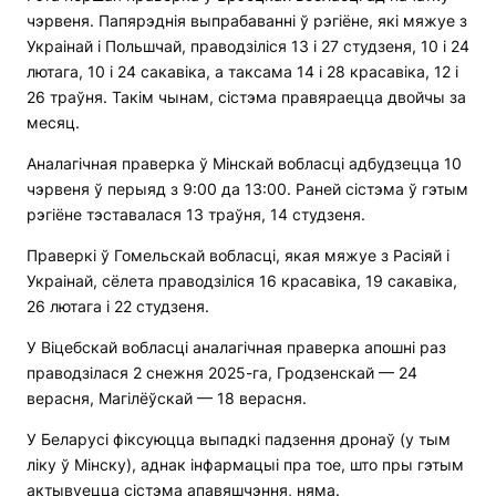
чэрвеня. Папярэднія выпрабаванні ў рэгіёне, які мяжуе з
Украінай і Польшчай, праводзіліся 13 і 27 студзеня, 10 і 24
лютага, 10 і 24 сакавіка, а таксама 14 і 28 красавіка, 12 і
26 траўня. Такім чынам, сістэма правяраецца двойчы за
месяц.
Аналагічная праверка ў Мінскай вобласці адбудзецца 10
чэрвеня ў перыяд з 9:00 да 13:00. Раней сістэма ў гэтым
рэгіёне тэставалася 13 траўня, 14 студзеня.
Праверкі ў Гомельскай вобласці, якая мяжуе з Расіяй і
Украінай, сёлета праводзіліся 16 красавіка, 19 сакавіка,
26 лютага і 22 студзеня.
У Віцебскай вобласці аналагічная праверка апошні раз
праводзілася 2 снежня 2025-га, Гродзенскай — 24
верасня, Магілёўскай — 18 верасня.
У Беларусі фіксуюцца выпадкі падзення дронаў (у тым
ліку ў Мінску), аднак інфармацыі пра тое, што пры гэтым
актывуецца сістэма апавяшчэння, няма.