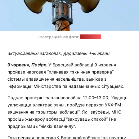
Ілюстрацыйнае фота:
news9.com
актуалізаваны загаловак, дададзены 4-ы абзац
9 чэрвеня,
Позірк
.
У Брэсцкай вобласці 9 чэрвеня
пройдзе чарговая “планавая тэхнічная праверка”
сістэмы апавяшчэння насельніцтва, вынікае з
інфармацыі Міністэрства па надзвычайных сітуацыях.
Падчас праверкі, запланаванай на 12:00–13:00, “будуць
уключацца электрасірэны, пройдзе перахоп УКХ-FM
вяшчання на тэрыторыі вобласці”. Як і заўсёды, МНС
просіць жыхароў вобласці “захоўваць спакой” і не
прадпрымаць “ніякіх дзеянняў”.
Гэта першая праверка ў Брэсцкай вобласці ад пачатку