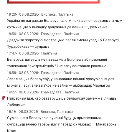
19:20
08.08.2026
Бяспека, Палітыка
Украіна не пагражае Беларусі, але Мінск павінен разумець, з чым
сутыкнецца ў выпадку далучэння да вайны — Дземчанка
18:56
08.08.2026
Грамадства, Палітыка
Дзядок за жорсткую люстрацыю пасля змены ўлады ў Беларусі,
Турарбекава — супраць
17:47
08.08.2026
Палітыка
Беларусь дагэтуль не паведаміла Euronews аб прызнанні
тэлеканала "экстрэмісцкім" і не аргументавала рашэнне
16:56
08.08.2026
Грамадства, Палітыка
Легалізацыя беларусаў, ушанаванне памяці зразумелыя для
мірнага часу, але ва Украіне вайна — амбасадар Чарнагор
16:27
08.08.2026
Грамадства, Палітыка
Патрэбныя ідэі, каб разварушыць беларусаў замежжа, лічыць
Лябедзька
16:18
08.08.2026
Бяспека, Палітыка
Сумесныя з Беларуссю вучэнні будуць прысвечаныя
супрацьдзеянню тэрарызму ў гарадскіх ўмовах — Мінабароны
Кітая