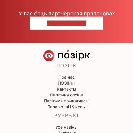
У вас ёсць партнёрская прапанова?
НАПІШЫЦЕ НАМ
ПОЗІРК
Пра нас
ПОЗІРК+
Кантакты
Палітыка cookie
Палітыка прыватнасці
Палажэнні і ўмовы
РУБРЫКІ
Усе навіны
Палітыка