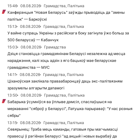
15:46
08.08.2026
Грамадства, Палітыка
Канферэнцыя "Новая Беларусь" заўжды прыводзіць да "змены
палітык" — Баркоўскі
15:13
08.08.2026
Грамадства, Палітыка
У вайне супраць Украіны з расійскага боку загінула ўжо больш за
500 беларусаў — Кабанчук
15:03
08.08.2026
Грамадства
Дзіця становіцца грамадзянінам Беларусі незалежна ад месца
нараджэння, калі хоць адзін з яго бацькоў мае беларускае
грамадзянства — МУС
14:11
08.08.2026
Грамадства, Палітыка
Ціханоўская заклікала праваабаронцаў даць экс-палітвязням
зразумелы алгарытм дапамогі
13:50
08.08.2026
Грамадства, Палітыка
Бабарыка ўсумніўся ва ўплыве дэмсіл, спаслаўшыся на
меркаванні "сяброў у Беларусі", Латушка парыраваў: "У нас розныя
сябры"
13:15
08.08.2026
Грамадства, Палітыка
Севярынец: Трэба мець каманды, гатовыя пры магчымасці
правесці ў рэгіёнах Беларусі "ад акцый і новых вырабаў да