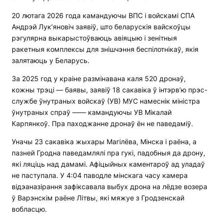
20 лютага 2026 года камандуючы ВПС і войскамі СПА
Андрэй Лук’яновіч заявіў, што беларускія вайскоўцы
рэгулярна выкарыстоўваюць авіяцыю і зенітныя
ракетныя комплексы для знішчэння беспілотнікаў, якія
залятаюць у Беларусь.
За 2025 год у краіне размінавана каля 520 дронаў,
кожны трэці — баявы, заявіў 18 сакавіка ў інтэрв’ю прэс-
службе ўнутраных войскаў (УВ) МУС намеснік міністра
ўнутраных спраў —— камандуючы УВ Мікалай
Карпянкоў. Пра паходжанне дронаў ён не паведаміў.
Уначы 23 сакавіка жыхары Магілёва, Мінска і раёна, а
пазней Гродна паведамлялі пра гукі, падобныя да дрону,
які ляціць над дамамі. Афіцыйных каментароў ад уладаў
не паступала. У 4:04 паводле мінскага часу камера
відэаназірання зафіксавала выбух дрона на лёдзе возера
ў Варэнскім раёне Літвы, які мяжуе з Гродзенскай
вобласцю.