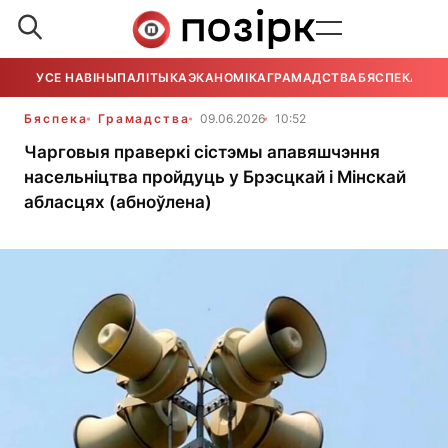
УСЕ НАВІНЫ
ПАЛІТЫКА
ЭКАНОМІКА
ГРАМАДСТВА
БЯСПЕКА
УСЕ
Бяспека
Грамадства
09.06.2026
10:52
Чарговыя праверкі сістэмы апавяшчэння
насельніцтва пройдуць у Брэсцкай і Мінскай
абласцях (абноўлена)