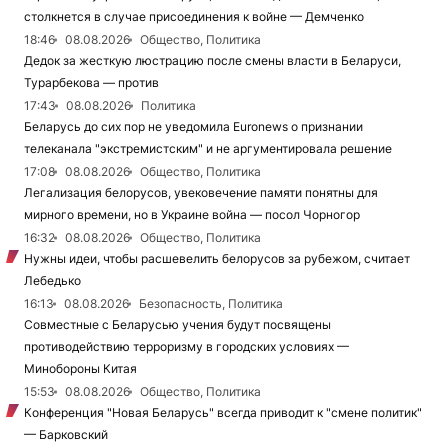
столкнется в случае присоединения к войне — Демченко
18:46
08.08.2026
Общество, Политика
Дедок за жесткую люстрацию после смены власти в Беларуси,
Турарбекова — против
17:43
08.08.2026
Политика
Беларусь до сих пор не уведомила Euronews о признании
телеканала "экстремистским" и не аргументировала решение
17:08
08.08.2026
Общество, Политика
Легализация белорусов, увековечение памяти понятны для
мирного времени, но в Украине война — посол Чорногор
16:32
08.08.2026
Общество, Политика
Нужны идеи, чтобы расшевелить белорусов за рубежом, считает
Лебедько
16:13
08.08.2026
Безопасность, Политика
Совместные с Беларусью учения будут посвящены
противодействию терроризму в городских условиях —
Минобороны Китая
15:53
08.08.2026
Общество, Политика
Конференция "Новая Беларусь" всегда приводит к "смене политик"
— Барковский