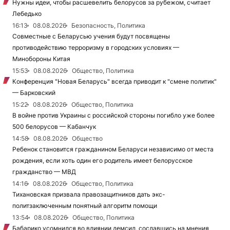
Нужны идеи, чтобы расшевелить белорусов за рубежом, считает
Лебедько
16:13
08.08.2026
Безопасность, Политика
Совместные с Беларусью учения будут посвящены
противодействию терроризму в городских условиях —
Минобороны Китая
15:53
08.08.2026
Общество, Политика
Конференция "Новая Беларусь" всегда приводит к "смене политик"
— Барковский
15:22
08.08.2026
Общество, Политика
В войне против Украины с российской стороны погибло уже более
500 белорусов — Кабанчук
14:58
08.08.2026
Общество
Ребенок становится гражданином Беларуси независимо от места
рождения, если хоть один его родитель имеет белорусское
гражданство — МВД
14:16
08.08.2026
Общество, Политика
Тихановская призвала правозащитников дать экс-
политзаключенным понятный алгоритм помощи
13:54
08.08.2026
Общество, Политика
Бабарико усомнился во влиянии демсил, сославшись на мнения