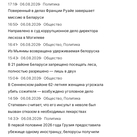
17:18
06.08.2026
Политика
Поверенный в делах Франции Руайе завершает
миссию в Беларуси
16:50
06.08.2026
Общество
Направлено в суд коррупционное дело директора
лесхоза в Могилеве
16:41
06.08.2026
Общество, Политика
Из Мьянмы возвращена удерживаемая белоруска
15:43
06.08.2026
Общество
В 21 районе Беларуси запрещено посещать леса,
полностью разрешено — лишь в двух
15:04
06.08.2026
Общество
В Сенненском районе 62-летняя женщина угрожала
убить сожителя — возбуждено уголовное дело
14:56
06.08.2026
Общество, Политика
Статкевич считает, что его инсульт в неволе был
вызван отказом в необходимых лекарствах
14:33
06.08.2026
Политика
В первой половине 2026 года Грузия предоставила
убежище одному иностранцу, белорусы получили