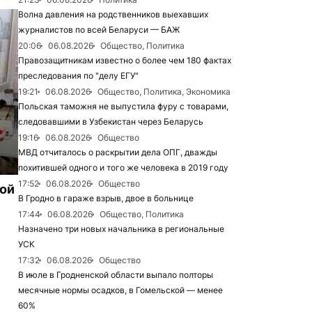
Волна давления на родственников выехавших
журналистов по всей Беларуси — БАЖ
20:06
06.08.2026
Общество, Политика
Правозащитникам известно о более чем 180 фактах
преследования по "делу ЕГУ"
19:21
06.08.2026
Общество, Политика, Экономика
Польская таможня не выпустила фуру с товарами,
следовавшими в Узбекистан через Беларусь
19:16
06.08.2026
Общество
МВД отчиталось о раскрытии дела ОПГ, дважды
похитившей одного и того же человека в 2019 году
17:52
06.08.2026
Общество
рой
В Гродно в гараже взрыв, двое в больнице
17:44
06.08.2026
Общество, Политика
Назначено три новых начальника в региональные
УСК
17:32
06.08.2026
Общество
В июле в Гродненской области выпало полторы
месячные нормы осадков, в Гомельской — менее
60%