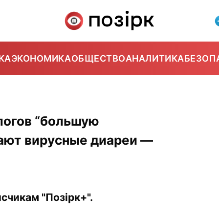
КА
ЭКОНОМИКА
ОБЩЕСТВО
АНАЛИТИКА
БЕЗОП
логов “большую
ают вирусные диареи —
счикам "Позірк+".