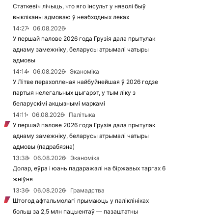
Статкевіч лічыць, что яго інсульт у няволі быў
выкліканы адмоваю ў неабходных леках
14:27
06.08.2026
У першай палове 2026 года Грузія дала прытулак
аднаму замежніку, беларусы атрымалі чатыры
адмовы
14:14
06.08.2026
Эканоміка
У Літве перахопленая найбуйнейшая ў 2026 годзе
партыя нелегальных цыгарэт, у тым ліку з
беларускімі акцызнымі маркамі
14:11
06.08.2026
Палітыка
У першай палове 2026 года Грузія дала прытулак
аднаму замежніку, беларусы атрымалі чатыры
адмовы (падрабязна)
13:38
06.08.2026
Эканоміка
Долар, еўра і юань падаражэлі на біржавых таргах 6
жніўня
13:36
06.08.2026
Грамадства
Штогод афтальмолагі прымаюць у паліклініках
больш за 2,5 млн пацыентаў — пазаштатны