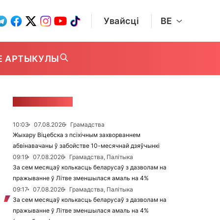
Увайсці
BE
Е АРТЫКУЛЫ
СТУЖКА НАВІН
10:03
07.08.2026
Грамадства
Жыхару Віцебска з псіхічным захворваннем
абвінавачаны ў забойстве 10-месячнай дзяўчынкі
09:19
07.08.2026
Грамадства, Палітыка
За сем месяцаў колькасць беларусаў з дазволам на
пражыванне ў Літве зменшылася амаль на 4%
09:17
07.08.2026
Грамадства, Палітыка
За сем месяцаў колькасць беларусаў з дазволам на
пражыванне ў Літве зменшылася амаль на 4%