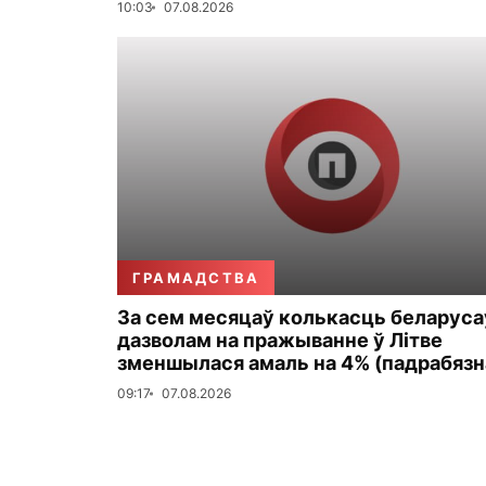
10:03
07.08.2026
ГРАМАДСТВА
За сем месяцаў колькасць беларуса
дазволам на пражыванне ў Літве
зменшылася амаль на 4% (падрабязн
09:17
07.08.2026