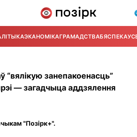
АЛІТЫКА
ЭКАНОМІКА
ГРАМАДСТВА
БЯСПЕКА
УС
аў “вялікую занепакоенасць”
рэі — загадчыца аддзялення
чыкам "Позірк+".