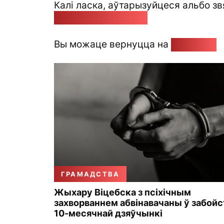
Калі ласка, аўтарызуйцеся альбо зв
pozirk@pozirk.online
Вы можаце вернуцца на
Галоўную
ГРАМАДСТВА
Жыхару Віцебска з псіхічным
захворваннем абвінавачаны ў забойс
10-месячнай дзяўчынкі