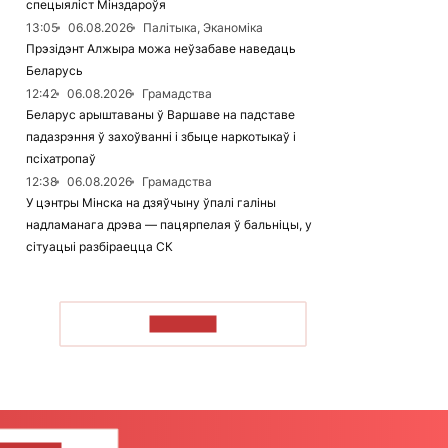
спецыяліст Мінздароўя
13:05
06.08.2026
Палітыка, Эканоміка
Прэзідэнт Алжыра можа неўзабаве наведаць
Беларусь
12:42
06.08.2026
Грамадства
Беларус арыштаваны ў Варшаве на падставе
падазрэння ў захоўванні і збыце наркотыкаў і
псіхатропаў
12:38
06.08.2026
Грамадства
У цэнтры Мінска на дзяўчыну ўпалі галіны
надламанага дрэва — пацярпелая ў бальніцы, у
сітуацыі разбіраецца СК
ЧЫТАЦЬ