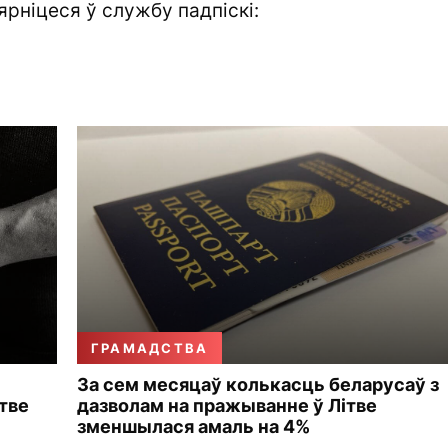
ярніцеся ў службу падпіскі:
ГРАМАДСТВА
За сем месяцаў колькасць беларусаў з
тве
дазволам на пражыванне ў Літве
зменшылася амаль на 4%