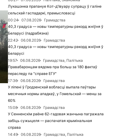
Лукашэнка прапануе Кот-д'Івуару супрацу ў галіне
сельскай гаспадаркі, прамысловасці
00:24
07.08.2026
Грамадства
40,3 градуса — новы тэмпературны рэкорд жніўня ў
Беларусі (падрабязна)
22:42
06.08.2026
Грамадства
40,3 градуса — новы тэмпературны рэкорд жніўня ў
Беларусі
19:57
06.08.2026
Грамадства, Палітыка
Правабаронцам вядома пра больш за 180 фактаў
пераследу па "справе ЕГУ"
17:36
06.08.2026
Грамадства
У ліпені ў Гродзенскай вобласці выпала паўтары
месячныя нормы ападкаў, у Гомельскай — менш за
60%
15:08
06.08.2026
Грамадства
У Сенненскім раёне 62-гадовая жанчына пагражала
забіць сужыцеля — распачатая крымінальная
справа
14:49
06.08.2026
Грамадства, Палітыка