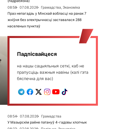
(падрабязна)
08:58
07.08.2026
Грамадства, Эканоміка
Праз непагадзь у Мінскай вобласці на ранак 7
жніўня без электрычнасці заставалася 288
населеных пунктаў
Падпісвайцеся
на нашы сацыяльныя сеткі, каб не
прапусціць важныя навіны (калі гэта
бяспечна для вас)
08:54
07.08.2026
Грамадства
У Мазырскім раёне патануў 4-гадовы хлопчык
08:27
07.08.2026
Палітыка, Эканоміка