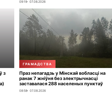
09:19
07.08.2026
ГРАМАДСТВА
ў з
Праз непагадзь у Мінскай вобласці на
ранак 7 жніўня без электрычнасці
а)
заставалася 288 населеных пунктаў
08:58
07.08.2026