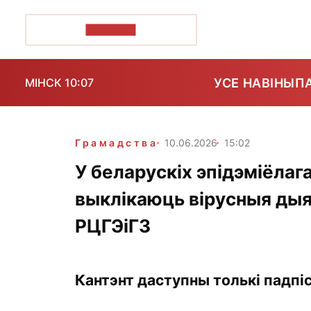
ПОЗІРК+
УСЕ НАВІНЫ
П
МІНСК 10:07
Грамадства
10.06.2026
15:02
У беларускіх эпідэміёлаг
выклікаюць вірусныя дыя
РЦГЭіГЗ
Кантэнт даступны толькі падпіс