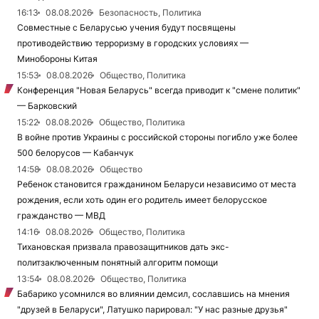
16:13
08.08.2026
Безопасность, Политика
Совместные с Беларусью учения будут посвящены
противодействию терроризму в городских условиях —
Минобороны Китая
15:53
08.08.2026
Общество, Политика
Конференция "Новая Беларусь" всегда приводит к "смене политик"
— Барковский
15:22
08.08.2026
Общество, Политика
В войне против Украины с российской стороны погибло уже более
500 белорусов — Кабанчук
14:58
08.08.2026
Общество
Ребенок становится гражданином Беларуси независимо от места
рождения, если хоть один его родитель имеет белорусское
гражданство — МВД
14:16
08.08.2026
Общество, Политика
Тихановская призвала правозащитников дать экс-
политзаключенным понятный алгоритм помощи
13:54
08.08.2026
Общество, Политика
Бабарико усомнился во влиянии демсил, сославшись на мнения
"друзей в Беларуси", Латушко парировал: "У нас разные друзья"