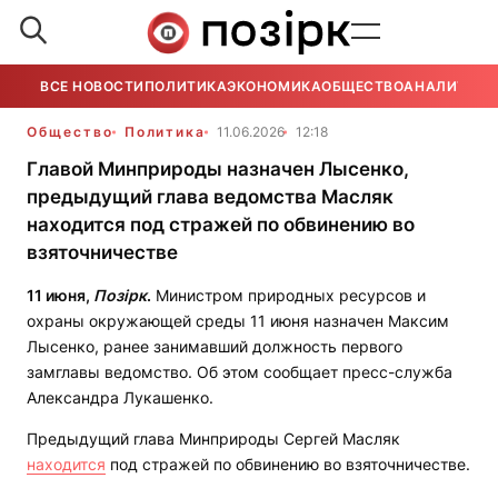
ВСЕ НОВОСТИ
ПОЛИТИКА
ЭКОНОМИКА
ОБЩЕСТВО
АНАЛИТИКА
Общество
Политика
11.06.2026
12:18
Главой Минприроды назначен Лысенко,
предыдущий глава ведомства Масляк
находится под стражей по обвинению во
взяточничестве
11 июня,
Позірк
.
Министром природных ресурсов и
охраны окружающей среды 11 июня назначен Максим
Лысенко, ранее занимавший должность первого
замглавы ведомство. Об этом сообщает пресс-служба
Александра Лукашенко.
Предыдущий глава Минприроды Сергей Масляк
находится
под стражей по обвинению во взяточничестве.