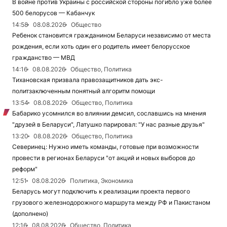
В войне против Украины с российской стороны погибло уже более
500 белорусов — Кабанчук
14:58
08.08.2026
Общество
Ребенок становится гражданином Беларуси независимо от места
рождения, если хоть один его родитель имеет белорусское
гражданство — МВД
14:16
08.08.2026
Общество, Политика
Тихановская призвала правозащитников дать экс-
политзаключенным понятный алгоритм помощи
13:54
08.08.2026
Общество, Политика
Бабарико усомнился во влиянии демсил, сославшись на мнения
"друзей в Беларуси", Латушко парировал: "У нас разные друзья"
13:20
08.08.2026
Общество, Политика
Северинец: Нужно иметь команды, готовые при возможности
провести в регионах Беларуси "от акций и новых выборов до
реформ"
12:51
08.08.2026
Политика, Экономика
Беларусь могут подключить к реализации проекта первого
грузового железнодорожного маршрута между РФ и Пакистаном
(дополнено)
12:16
08.08.2026
Общество, Политика