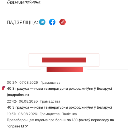
Будзе дапоўнена.
ПАДЗЯЛІЦЦА:
ПАКАЗАЦЬ БОЛЬШ
СТУЖКА НАВІН
00:24
07.08.2026
Грамадства
40,3 градуса — новы тэмпературны рэкорд жніўня ў Беларусі
(падрабязна)
22:42
06.08.2026
Грамадства
40,3 градуса — новы тэмпературны рэкорд жніўня ў Беларусі
19:57
06.08.2026
Грамадства, Палітыка
Правабаронцам вядома пра больш за 180 фактаў пераследу па
"справе ЕГУ"