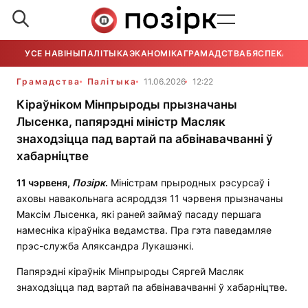
УСЕ НАВІНЫ
ПАЛІТЫКА
ЭКАНОМІКА
ГРАМАДСТВА
БЯСПЕКА
УСЕ
Грамадства
Палітыка
11.06.2026
12:22
Кіраўніком Мінпрыроды прызначаны
Лысенка, папярэдні міністр Масляк
знаходзіцца пад вартай па абвінавачванні ў
хабарніцтве
11 чэрвеня,
Позірк
.
Міністрам прыродных рэсурсаў і
аховы навакольнага асяроддзя 11 чэрвеня прызначаны
Максім Лысенка, які раней займаў пасаду першага
намесніка кіраўніка ведамства. Пра гэта паведамляе
прэс-служба Аляксандра Лукашэнкі.
Папярэдні кіраўнік Мінпрыроды Сяргей Масляк
знаходзіцца пад вартай па абвінавачванні ў хабарніцтве.