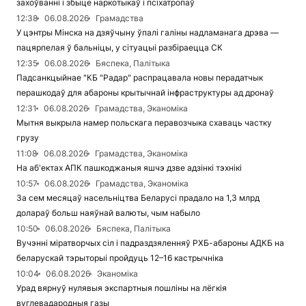
захоўванні і збыце наркотыкаў і псіхатропаў
12:38
06.08.2026
Грамадства
У цэнтры Мінска на дзяўчыну ўпалі галіны надламанага дрэва —
пацярпелая ў бальніцы, у сітуацыі разбіраецца СК
12:35
06.08.2026
Бяспека, Палітыка
Падсанкцыйнае "КБ "Радар" распрацавала новы перадатчык
перашкодаў для абароны крытычнай інфраструктуры ад дронаў
12:31
06.08.2026
Грамадства, Эканоміка
Мытня выкрыла намер польскага перавозчыка схаваць частку
грузу
11:08
06.08.2026
Грамадства, Эканоміка
На аб'ектах АПК пашкоджаныя яшчэ дзве адзінкі тэхнікі
10:57
06.08.2026
Грамадства, Эканоміка
За сем месяцаў насельніцтва Беларусі прадало на 1,3 млрд
долараў больш наяўнай валюты, чым набыло
10:50
06.08.2026
Бяспека, Палітыка
Вучэнні міратворчых сіл і падраздзяленняў РХБ-абароны АДКБ на
беларускай тэрыторыі пройдуць 12–16 кастрычніка
10:04
06.08.2026
Эканоміка
Урад вярнуў нулявыя экспартныя пошліны на лёгкія
вуглевадародныя газы