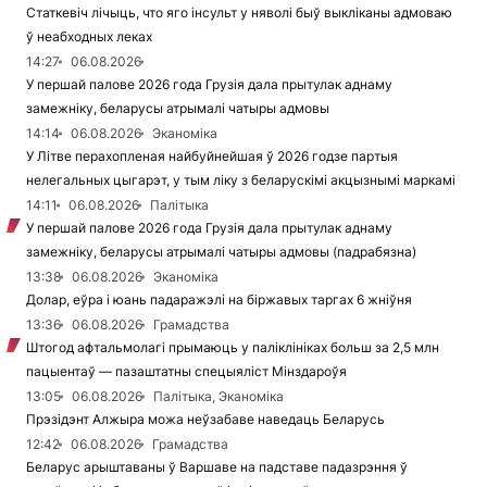
Статкевіч лічыць, что яго інсульт у няволі быў выкліканы адмоваю
ў неабходных леках
14:27
06.08.2026
У першай палове 2026 года Грузія дала прытулак аднаму
замежніку, беларусы атрымалі чатыры адмовы
14:14
06.08.2026
Эканоміка
У Літве перахопленая найбуйнейшая ў 2026 годзе партыя
нелегальных цыгарэт, у тым ліку з беларускімі акцызнымі маркамі
14:11
06.08.2026
Палітыка
У першай палове 2026 года Грузія дала прытулак аднаму
замежніку, беларусы атрымалі чатыры адмовы (падрабязна)
13:38
06.08.2026
Эканоміка
Долар, еўра і юань падаражэлі на біржавых таргах 6 жніўня
13:36
06.08.2026
Грамадства
Штогод афтальмолагі прымаюць у паліклініках больш за 2,5 млн
пацыентаў — пазаштатны спецыяліст Мінздароўя
13:05
06.08.2026
Палітыка, Эканоміка
Прэзідэнт Алжыра можа неўзабаве наведаць Беларусь
12:42
06.08.2026
Грамадства
Беларус арыштаваны ў Варшаве на падставе падазрэння ў