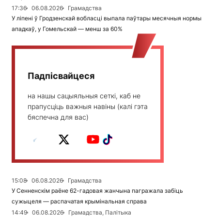
17:36
06.08.2026
Грамадства
У ліпені ў Гродзенскай вобласці выпала паўтары месячныя нормы
ападкаў, у Гомельскай — менш за 60%
Падпісвайцеся
на нашы сацыяльныя сеткі, каб не
прапусціць важныя навіны (калі гэта
бяспечна для вас)
15:08
06.08.2026
Грамадства
У Сенненскім раёне 62-гадовая жанчына пагражала забіць
сужыцеля — распачатая крымінальная справа
14:49
06.08.2026
Грамадства, Палітыка