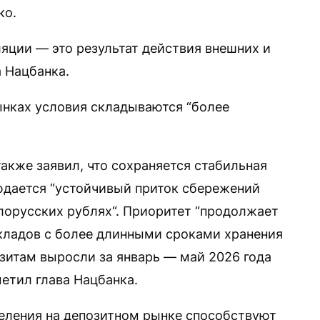
ко.
яции — это результат действия внешних и
а Нацбанка.
ынках условия складываются “более
акже заявил, что сохраняется стабильная
юдается “устойчивый приток сбережений
елорусских рублях“. Приоритет “продолжает
кладов с более длинными сроками хранения
позитам выросли за январь — май 2026 года
метил глава Нацбанка.
селения на депозитном рынке способствуют