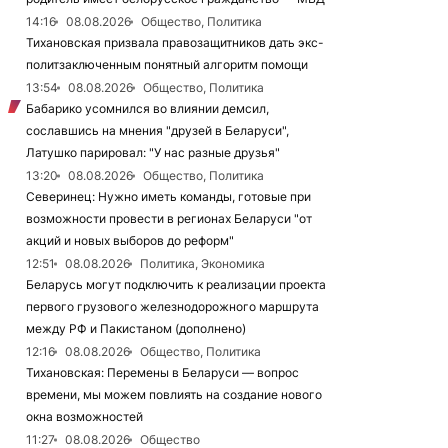
14:16
08.08.2026
Общество, Политика
Тихановская призвала правозащитников дать экс-
политзаключенным понятный алгоритм помощи
13:54
08.08.2026
Общество, Политика
Бабарико усомнился во влиянии демсил,
сославшись на мнения "друзей в Беларуси",
Латушко парировал: "У нас разные друзья"
13:20
08.08.2026
Общество, Политика
Северинец: Нужно иметь команды, готовые при
возможности провести в регионах Беларуси "от
акций и новых выборов до реформ"
12:51
08.08.2026
Политика, Экономика
Беларусь могут подключить к реализации проекта
первого грузового железнодорожного маршрута
между РФ и Пакистаном (дополнено)
12:16
08.08.2026
Общество, Политика
Тихановская: Перемены в Беларуси — вопрос
времени, мы можем повлиять на создание нового
окна возможностей
11:27
08.08.2026
Общество