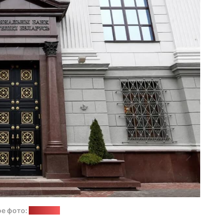
е фото:
soyuz.by