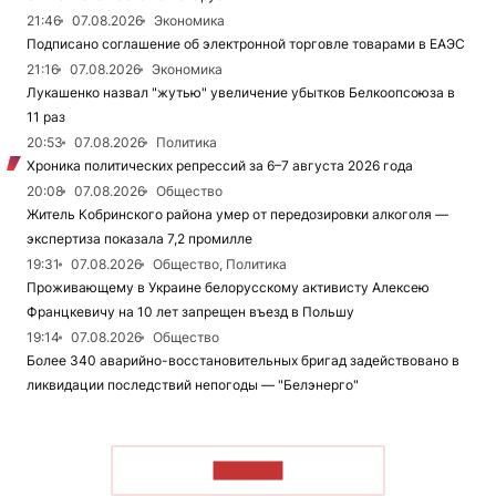
21:46
07.08.2026
Экономика
Подписано соглашение об электронной торговле товарами в ЕАЭС
21:16
07.08.2026
Экономика
Лукашенко назвал "жутью" увеличение убытков Белкоопсоюза в
11 раз
20:53
07.08.2026
Политика
Хроника политических репрессий за 6–7 августа 2026 года
20:08
07.08.2026
Общество
Житель Кобринского района умер от передозировки алкоголя —
экспертиза показала 7,2 промилле
19:31
07.08.2026
Общество, Политика
Проживающему в Украине белорусскому активисту Алексею
Францкевичу на 10 лет запрещен въезд в Польшу
19:14
07.08.2026
Общество
Более 340 аварийно-восстановительных бригад задействовано в
ликвидации последствий непогоды — "Белэнерго"
ЧИТАТЬ