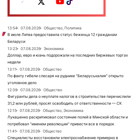
13:54
07.08.2026
Общество, Политика
В июле Литва предоставила статус беженца 12 гражданам
Беларуси
13:23
07.08.2026
Экономика
Доллар, евро и юань подорожали на последних биржевых торгах
недели
13:11
07.08.2026
Общество
По факту гибели слесаря на руднике "Беларуськалия" открыто
уголовное дело
12:39
07.08.2026
Общество
Фигуранты дела о неуплате налогов в строительстве перечислили
31,2 млн рублей, просят освободить от ответственности — СК
12:15
07.08.2026
Общество, Экономика
Лукашенко раскритиковал состояние полей в Минской области и
потребовал "именем революции" привести все в порядок
11:41
07.08.2026
Общество
Специалисты восстановили электроснабжение примерно в